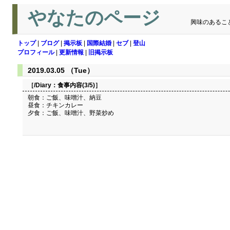
やなたのページ
興味のあるこ
トップ
|
ブログ
|
掲示板
|
国際結婚
|
セブ
|
登山
プロフィール
|
更新情報
|
旧掲示板
2019.03.05 （Tue）
［/Diary：
食事内容(3/5)
］
朝食：ご飯、味噌汁、納豆
昼食：チキンカレー
夕食：ご飯、味噌汁、野菜炒め