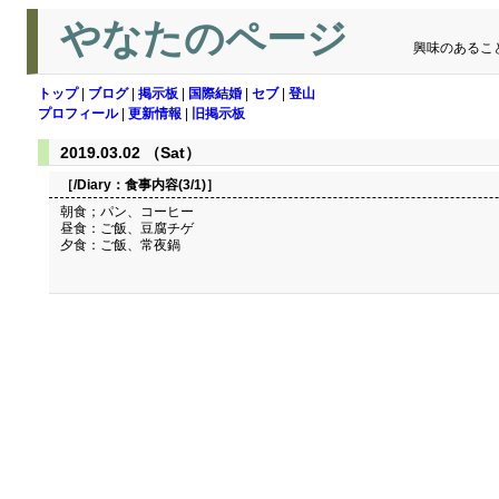
やなたのページ
興味のあるこ
トップ
|
ブログ
|
掲示板
|
国際結婚
|
セブ
|
登山
プロフィール
|
更新情報
|
旧掲示板
2019.03.02 （Sat）
［/Diary：
食事内容(3/1)
］
朝食；パン、コーヒー
昼食：ご飯、豆腐チゲ
夕食：ご飯、常夜鍋