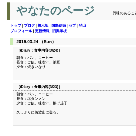
やなたのページ
興味のあるこ
トップ
|
ブログ
|
掲示板
|
国際結婚
|
セブ
|
登山
プロフィール
|
更新情報
|
旧掲示板
2019.03.24 （Sun）
［/Diary：
食事内容(3/24)
］
朝食：パン、コーヒー
昼食：ご飯、味噌汁、納豆
夕食：焼きいなり
［/Diary：
食事内容(3/23)
］
朝食：パン、コーヒー
昼食：塩タンメン
夕食：ご飯、味噌汁、揚げ茄子
久しぶりに筑波山に登る。