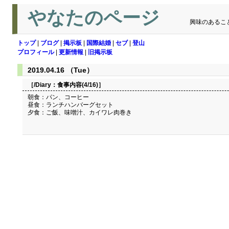
やなたのページ
興味のあるこ
トップ
|
ブログ
|
掲示板
|
国際結婚
|
セブ
|
登山
プロフィール
|
更新情報
|
旧掲示板
2019.04.16 （Tue）
［/Diary：
食事内容(4/16)
］
朝食：パン、コーヒー
昼食：ランチハンバーグセット
夕食：ご飯、味噌汁、カイワレ肉巻き