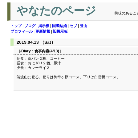
やなたのページ
興味のあるこ
トップ
|
ブログ
|
掲示板
|
国際結婚
|
セブ
|
登山
プロフィール
|
更新情報
|
旧掲示板
2019.04.13 （Sat）
［/Diary：
食事内容(4/13)
］
朝食：食パン２枚、コーヒー
昼食：おにぎり２個、豚汁
夕食：カレーライス
筑波山に登る。登りは御幸ヶ原コース、下りは白雲橋コース。