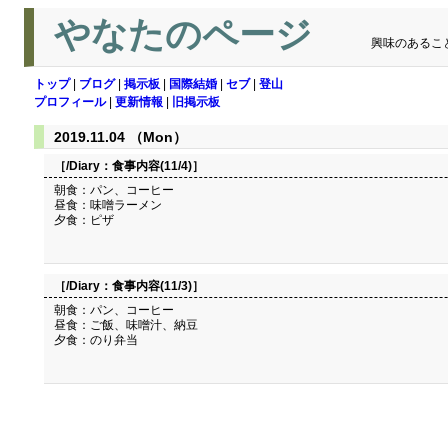
やなたのページ
興味のあるこ
トップ
|
ブログ
|
掲示板
|
国際結婚
|
セブ
|
登山
プロフィール
|
更新情報
|
旧掲示板
2019.11.04 （Mon）
［/Diary：
食事内容(11/4)
］
朝食：パン、コーヒー
昼食：味噌ラーメン
夕食：ピザ
［/Diary：
食事内容(11/3)
］
朝食：パン、コーヒー
昼食：ご飯、味噌汁、納豆
夕食：のり弁当