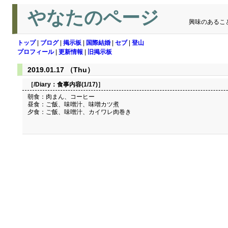
やなたのページ
興味のあるこ
トップ
|
ブログ
|
掲示板
|
国際結婚
|
セブ
|
登山
プロフィール
|
更新情報
|
旧掲示板
2019.01.17 （Thu）
［/Diary：
食事内容(1/17)
］
朝食：肉まん、コーヒー
昼食：ご飯、味噌汁、味噌カツ煮
夕食：ご飯、味噌汁、カイワレ肉巻き