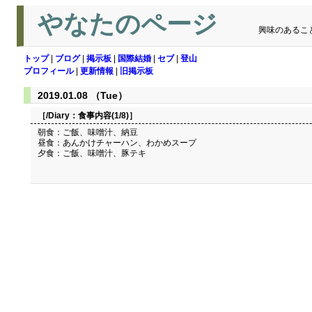
やなたのページ
興味のあるこ
トップ
|
ブログ
|
掲示板
|
国際結婚
|
セブ
|
登山
プロフィール
|
更新情報
|
旧掲示板
2019.01.08 （Tue）
［/Diary：
食事内容(1/8)
］
朝食：ご飯、味噌汁、納豆
昼食：あんかけチャーハン、わかめスープ
夕食：ご飯、味噌汁、豚テキ