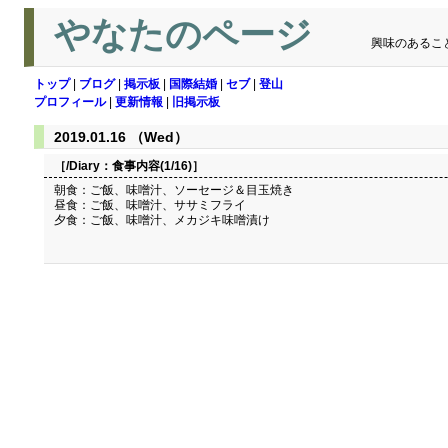
やなたのページ
興味のあるこ
トップ
|
ブログ
|
掲示板
|
国際結婚
|
セブ
|
登山
プロフィール
|
更新情報
|
旧掲示板
2019.01.16 （Wed）
［/Diary：
食事内容(1/16)
］
朝食：ご飯、味噌汁、ソーセージ＆目玉焼き
昼食：ご飯、味噌汁、ササミフライ
夕食：ご飯、味噌汁、メカジキ味噌漬け