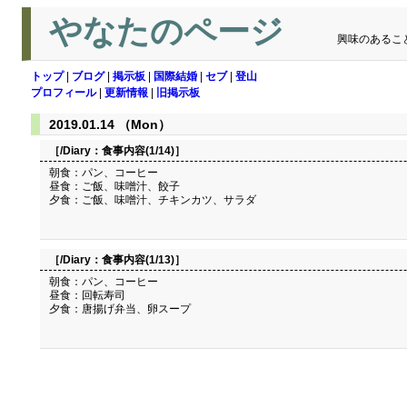
やなたのページ
興味のあるこ
トップ
|
ブログ
|
掲示板
|
国際結婚
|
セブ
|
登山
プロフィール
|
更新情報
|
旧掲示板
2019.01.14 （Mon）
［/Diary：
食事内容(1/14)
］
朝食：パン、コーヒー
昼食：ご飯、味噌汁、餃子
夕食：ご飯、味噌汁、チキンカツ、サラダ
［/Diary：
食事内容(1/13)
］
朝食：パン、コーヒー
昼食：回転寿司
夕食：唐揚げ弁当、卵スープ