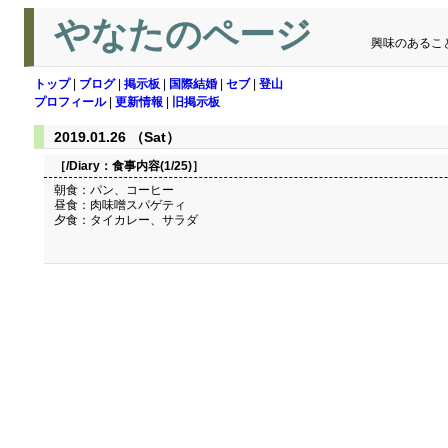
やなたのページ
興味のあるこ
トップ
|
ブログ
|
掲示板
|
国際結婚
|
セブ
|
登山
プロフィール
|
更新情報
|
旧掲示板
2019.01.26 （Sat）
［/Diary：
食事内容(1/25)
］
朝食：パン、コーヒー
昼食：肉味噌スパゲティ
夕食：タイカレー、サラダ