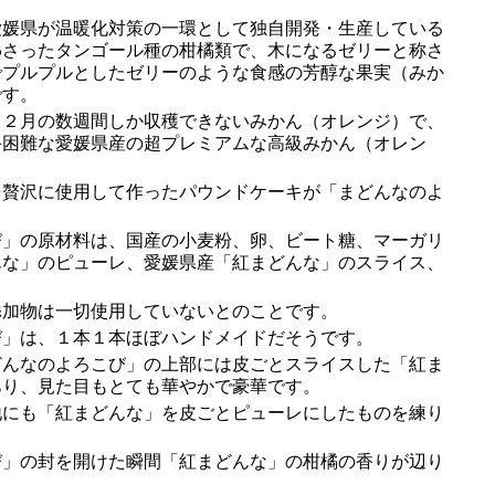
媛県が温暖化対策の一環として独自開発・生産している
わさったタンゴール種の柑橘類で、木になるゼリーと称さ
でプルプルとしたゼリーのような食感の芳醇な果実（みか
です。
２月の数週間しか収穫できないみかん（オレンジ）で、
手困難な愛媛県産の超プレミアムな高級みかん（オレン
贅沢に使用して作ったパウンドケーキが「まどんなのよ
」の原材料は、国産の小麦粉、卵、ビート糖、マーガリ
んな」のピューレ、愛媛県産「紅まどんな」のスライス、
加物は一切使用していないとのことです。
」は、１本１本ほぼハンドメイドだそうです。
んなのよろこび」の上部には皮ごとスライスした「紅ま
あり、見た目もとても華やかで豪華です。
にも「紅まどんな」を皮ごとピューレにしたものを練り
」の封を開けた瞬間「紅まどんな」の柑橘の香りが辺り