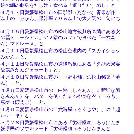
伝統の鯛の刺身をだし汁で食べる「鯛（たい）めし」
と、
年４月１７日愛媛県松山市の田那部（たなべ）青果が作
類以上の「みかん」果汁率７０％以上で大人気の「旬のち
、
年４月１５日愛媛県松山市の松山地方裁判所の隣にある安
上の雲ミュージアム」の２階のカフェで食べた「一六本
かん）マドレーヌ」
と、
年４月１１日愛媛県松山市の松山空港内の「スカイショッ
イみかん」
と、
年４月１１日愛媛県松山市の道後温泉にある「えひめ果実
「愛媛みかんジェラート」
と、
年４月１０日愛媛県松山市の「中野本舗」の松山銘菓「薄
かん）」
と、
年４月８日愛媛県松山市の、白餡（しろあん）に新鮮な卵
（きみあん）を、バターを使ったまろやかな衣（ころも）
母恵夢（ぽえむ）」
と、
年４月８日愛媛県松山市の「六時屋（ろくじや）」の「超
ールケーキ）
と、
年３月２８日愛媛県松山市にある「労研饅頭（ろうけんま
愛媛県民のソウルフード「労研饅頭（ろうけんまんと