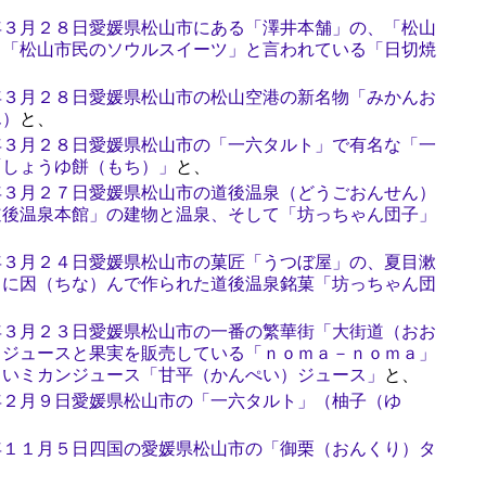
年３月２８日愛媛県松山市にある「澤井本舗」の、「松山
し「松山市民のソウルスイーツ」と言われている「日切焼
年３月２８日愛媛県松山市の松山空港の新名物「みかんお
ん）
と、
年３月２８日愛媛県松山市の「一六タルト」で有名な「一
「しょうゆ餅（もち）」
と、
年３月２７日愛媛県松山市の道後温泉（どうごおんせん）
道後温泉本館」の建物と温泉、そして「坊っちゃん団子」
、
年３月２４日愛媛県松山市の菓匠「うつぼ屋」の、夏目漱
」に因（ちな）んで作られた道後温泉銘菓「坊っちゃん団
年３月２３日愛媛県松山市の一番の繁華街「大街道（おお
るジュースと果実を販売している「ｎｏｍａ－ｎｏｍａ」
しいミカンジュース「甘平（かんぺい）ジュース」
と、
年２月９日愛媛県松山市の「一六タルト」（柚子（ゆ
年１１月５日四国の愛媛県松山市の「御栗（おんくり）タ