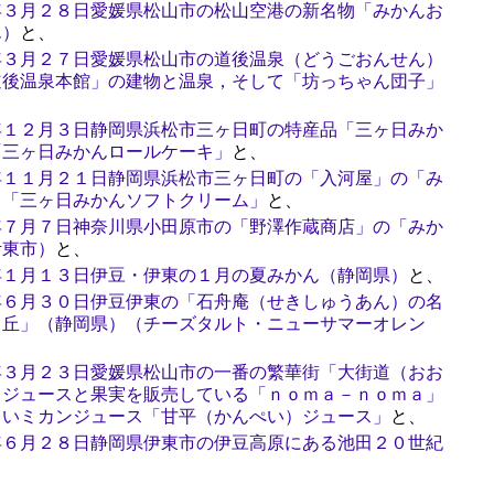
年３月２８日愛媛県松山市の松山空港の新名物「みかんお
ん）
と、
年３月２７日愛媛県松山市の道後温泉（どうごおんせん）
道後温泉本館」の建物と温泉，そして「坊っちゃん団子」
、
年１２月３日静岡県浜松市三ヶ日町の特産品「三ヶ日みか
「三ヶ日みかんロールケーキ」
と、
年１１月２１日静岡県浜松市三ヶ日町の「入河屋」の「み
と「三ヶ日みかんソフトクリーム」
と、
年７月７日神奈川県小田原市の「野澤作蔵商店」の「みか
伊東市）
と、
年１月１３日伊豆・伊東の１月の夏みかん（静岡県）
と、
年６月３０日伊豆伊東の「石舟庵（せきしゅうあん）の名
く丘」（静岡県）（チーズタルト・ニューサマーオレン
年３月２３日愛媛県松山市の一番の繁華街「大街道（おお
るジュースと果実を販売している「ｎｏｍａ－ｎｏｍａ」
しいミカンジュース「甘平（かんぺい）ジュース」
と、
年６月２８日静岡県伊東市の伊豆高原にある池田２０世紀