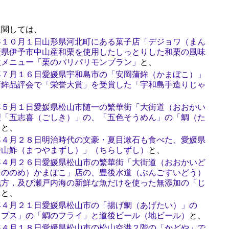
関しては、
年１０月１日山形県河北町にある菓子店「デジョワ（まん
媛県伊予市中山産和栗を使用したしっとりした和栗の風味
秋メニュー「栗のパリパリモンブラン」
と、
年７月１６日愛媛県宇和島市の「安岡蒲鉾（かまぼこ）」
蒲鉾品評会で「栄誉大賞」を受賞した「宇和島手造りじゃ
年５月１日愛媛県松山市随一の繁華街「大街道（おおかい
理「五志喜（ごしき）」の、「五色そうめん」の「鯛（た
」
と、
年４月２８日明治時代の文豪・夏目漱石も食べた、愛媛県
松山鮓（まつやまずし）」（ちらしずし）
と、
年４月２６日愛媛県松山市の繁華街「大街道（おおかいど
しののめ）かまぼこ」店の、豊後水道（ぶんごすいどう）
地方，及び瀬戸内海の新鮮な魚だけを使った無添加の「じ
）
と、
年４月２１日愛媛県松山市の「揚げ鯛（あげたい）」の
ップス」の「鯛のフライ」と道後ビール（地ビール）
と、
年４月１８日愛媛県松山市の松山空港２階の「かどや」で