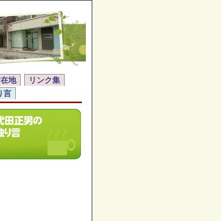
所在地
リンク集
り言