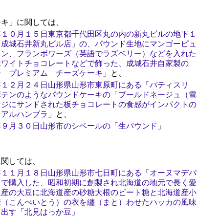
キ」に関しては、
年１０月１５日東京都千代田区丸の内の新丸ビルの地下１
「成城石井新丸ビル店」の、パウンド生地にマンゴーピュ
イン、フランボワーズ（英語でラズベリー）などを入れた
ホワイトチョコレートなどで飾った、成城石井自家製の
ー プレミアム チーズケーキ」
と、
年１２月２４日山形県山形市東原町にある「パティスリ
ボテンのようなパウンドケーキの「ブールドネージュ（雪
ンジにサンドされた板チョコレートの食感がインパクトの
「アルハンブラ」
と、
年９月３０日山形市のシベールの「生パウンド」
関しては、
年１１月１８日山形県山形市七日町にある「オーヌマデパ
」で購入した、昭和初期に創製され北海道の地元で長く愛
道産の大豆に北海道産の砂糖大根のビート糖と北海道産小
糖（こんぺいとう）の衣を纏（まと）わせたハッカの風味
し出す「北見はっか豆」