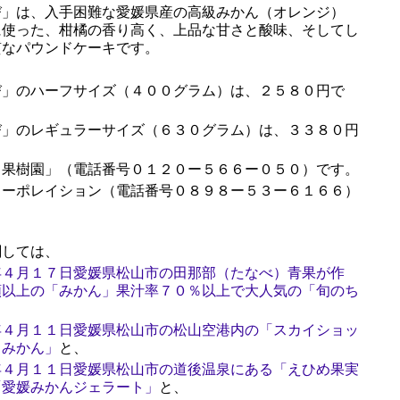
」は、入手困難な愛媛県産の高級みかん（オレンジ）
に使った、柑橘の香り高く、上品な甘さと酸味、そしてし
質なパウンドケーキです。
」のハーフサイズ（４００グラム）は、２５８０円で
」のレギュラーサイズ（６３０グラム）は、３３８０円
果樹園」（電話番号０１２０ー５６６ー０５０）です。
ーポレイション（電話番号０８９８ー５３ー６１６６）
しては、
年４月１７日愛媛県松山市の田那部（たなべ）青果が作
類以上の「みかん」果汁率７０％以上で大人気の「旬のち
、
年４月１１日愛媛県松山市の松山空港内の「スカイショッ
イみかん」
と、
年４月１１日愛媛県松山市の道後温泉にある「えひめ果実
「愛媛みかんジェラート」
と、