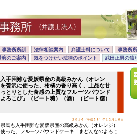
事務所所訓
法律相談案内
弁護士料について
事務所
講演のご案内
気をつけたい法律のポイント
武田正男の独
も入手困難な愛媛県産の高級みかん（オレン
」を贅沢に使った、柑橘の香り高く、上品な甘
しっとりとした食感の上質なフルーツパウンド
のよろこび」（ビート糖）（酒）（ビート糖）
２０１６（平成２８）年１２月１６日
県民も入手困難な愛媛県産の高級みかん（オレンジ）
に使った、フルーツパウンドケーキ「まどんなのよろこ