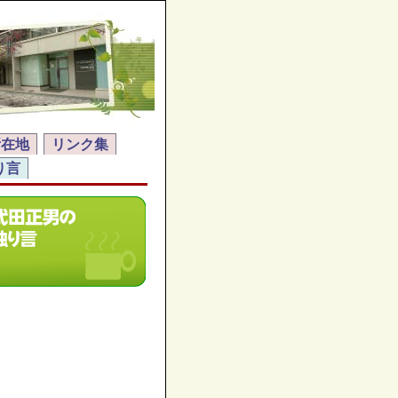
所在地
リンク集
り言