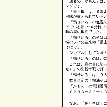
店名の「かもん」は、最
ングです。
「最上鴨」は、通常よ
旨味が蓄えられている
「鴨せいろ」の低温で
でている熱いつけ汁に
味の濃い鴨肉でした。
「鴨せいろ」のそばは
域のソバの在来種「最
そばです。
シンプルにして旨味の
「鴨せいろ」のほかに
これは、賽の目に切っ
せ）」の生粉十割で打
「鴨せいろ」は、９８
数量限定の「鴨油そば
「かもん」の電話番号
０２３３ー３２ー１３
なお、「鴨とそば」に