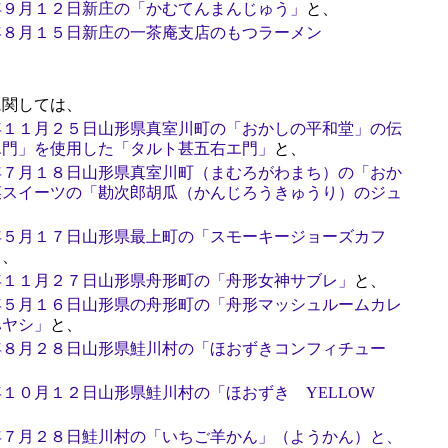
年９月１２日新庄の「かむてんまんじゅう」
と、
年８月１５日新庄の一茶庵支店のもつラーメン
関しては、
年１１月２５日山形県真室川町の「おかしの平和堂」の伝
エ門」を使用した「タルト甚五右エ門」
と、
年７月１８日山形県真室川町（まむろがわまち）の「おか
菜スイーツの「勘次郎胡瓜（かんじろうきゅうり）のジュ
年５月１７日山形県最上町の「スモーキージョーズカフ
と、
年１１月２７日山形県舟形町の「舟形女神サブレ」
と、
年５月１６日山形県の舟形町の「舟形マッシュルームカレ
ハヤシ」
と、
年８月２８日山形県鮭川村の「ほおずきコンフィチュー
１０月１２日山形県鮭川村の「ほおずき YELLOW
年７月２８日鮭川村の「いちご羊かん」（ようかん）と、