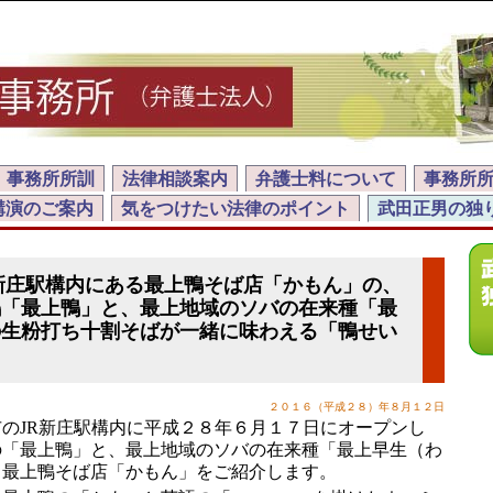
事務所所訓
法律相談案内
弁護士料について
事務所
講演のご案内
気をつけたい法律のポイント
武田正男の独
新庄駅構内にある最上鴨そば店「かもん」の、
鴨「最上鴨」と、最上地域のソバの在来種「最
の生粉打ち十割そばが一緒に味わえる「鴨せい
」
２０１６（平成２８）年８月１２日
のJR新庄駅構内に平成２８年６月１７日にオープンし
の「最上鴨」と、最上地域のソバの在来種「最上早生（わ
る最上鴨そば店「かもん」をご紹介します。