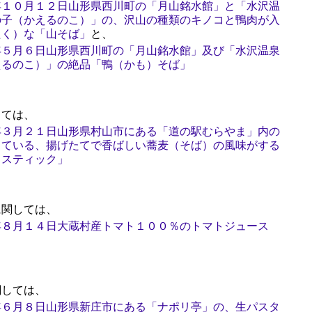
年１０月１２日山形県西川町の「月山銘水館」と「水沢温
の子（かえるのこ）」の、沢山の種類のキノコと鴨肉が入
たく）な「山そば」
と、
年５月６日山形県西川町の「月山銘水館」及び「水沢温泉
えるのこ）」の絶品「鴨（かも）そば」
ては、
年３月２１日山形県村山市にある「道の駅むらやま」内の
している、揚げたてで香ばしい蕎麦（そば）の風味がする
）スティック」
関しては、
年８月１４日大蔵村産トマト１００％のトマトジュース
しては、
年６月８日山形県新庄市にある「ナポリ亭」の、生パスタ