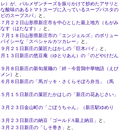
ッレ）が、パルメザンチーズを振りかけて炒めたアサリと
かな酸味のあるトマトスープに入っているスープパスタの
エビのスープスパ」
と、
年７月２２日山形県新庄市を中心とした最上地方（もがみ
畑なす（はたなす）」
と、
年７月１８日山形県新庄市の「エンジェルズ」のボリュー
スパイシーな「スペシャルカツカレー」
と、
年９月２１日新庄の菓匠たはかしの「巨木パイ」
と、
２月１３日新庄の悠豆庵（ゆとりあん）の「のどやけだん
年９月８日新庄の新旬屋麺の「絆・今昔鶏中華物語（えび
ーメン）
と、
年６月８日新庄の「馬ガッキ・さくらそぼろ弁当」（馬
年５月１５日新庄の菓匠たかはしの「新庄の花あじさい」
年３月２３日金山町の「ごぼうちゃん」（新庄駅ゆめり
年３月２３日新庄の納豆「ゴールドA最上納豆」
と、
年３月２３日新庄の「しそ巻き」
と、