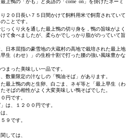
上鴨の「かも」と英語の「come on」を掛けたネーミ
り２０日長い７５日間かけて飼料用米で飼育されていて
とのことです。
じっくり火を通した最上鴨の切り身を，鴨の旨味がよく
つけて食べましたが、柔らかでしっかり脂がのっていて旨
、日本屈指の豪雪地の大蔵村の高地で栽培された最上地
上早生（わせ）」の生粉十割で打った腰の強い風味豊かな
つまった美味しい一品です。
、数量限定の汁なしの「鴨油そば」があります。
た最上鴨の肉と生卵、白ごま、ネギ等と「最上早生（わ
ったそばの相性がよく大変美味しい鴨そばでした。
０円です。
」は、１２００円です。
は、
５９です。
関しては、