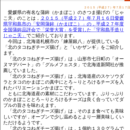
講演のご案内
２０１５（平成２７）年７月１７
気をつけたい法律のポイント
愛媛県の有名な蒲鉾（かまぼこ）のさつま揚げの「じゃ
武田正男の独り言
こ天」のことは，
２０１５（平成２７）年７月１６日愛媛
県宇和島市の「安岡蒲鉾（かまぼこ）」の，平成２７年度
全国蒲鉾品評会で「栄誉大賞」を受賞した「宇和島手造り
じゃこ天」
でご紹介しております。
今回は，北海道札幌市の「練屋銀八」が提供している
「北のタコねぎチーズ揚げ」と「いかザンギ」をご紹介し
ます。
「北のタコねぎチーズ揚げ」は，山形市七日町の「オー
ヌマデパート」の「グルメフェスタ」で北海道新聞社が推
薦していました。
「北のタコねぎチーズ揚げ」は，北海道産のスケソウダ
ラとタコのかまぼこの真中にとろ～りとろけるチーズを入
れたバリエーションかまぼこです。
ともに北海道産の素材にこだわっています。ぷりっぷり
のかまぼこととろ～りとろけるチーズは良く合っていてダ
ブルの旨さを味わえます。
「北のタコねぎチーズ揚げ」は，そのまま食べても美味
しいですが，オーブンで少し温めるとより一層美味しくい
ただけるようです。
「北のタコねぎチーズ揚げ」は，１個約１３０グラムで