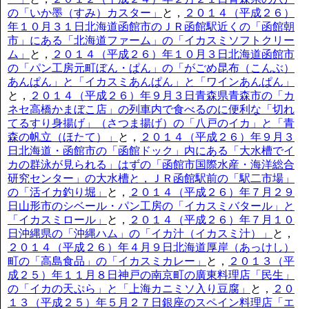
の「いか墨（すみ）カスター」
と，
２０１４（平成２６）
年１０月３１日北海道函館市のＪＲ函館駅近くの「函館朝
市」にある「北海道ファーム」の「イカスミソフトクリー
ム」
と，
２０１４（平成２６）年１０月３日北海道函館市
の「パン工房元町ぼん・ぱん」の「がごめ昆布（こんぶ）
あんぱん」と「イカスミあんぱん」と「ワインあんぱん」
と，
２０１４（平成２６）年９月３日青森県青森市の「カ
ネセ高橋かまぼこ店」の列車内で食べるのに便利な「切れ
てるすり身揚げ」（さつま揚げ）の「八戸のイカ」と「青
森の帆立（ほたて）」
と，
２０１４（平成２６）年９月３
日北海道・函館市の「函館ドック」内にある「大水槽でイ
カの群泳が見られる」はずの「函館市国際水産・海洋総合
研究センター」の大水槽と，ＪＲ函館駅前の「駅二市場」
の「活イカ釣り堀」
と，
２０１４（平成２６）年７月２９
日山形市のシベール・パン工房の「イカスミバタール」と
「イカスミロール」
と，
２０１４（平成２６）年７月１０
日沖縄県の「沖縄ハム」の「イカ汁（イカスミ汁）」
と，
２０１４（平成２６）年４月９日北海道厚岸（あっけし）
町の「高島食品」の「イカスミカレー」
と，
２０１３（平
成２５）年１１月８日神戸の南京町の廣東料理店「民生」
の「イカの天ぷら」と「上海カニミソ入り豆腐」
と，
２０
１３（平成２５）年５月２７日銀座のスペイン料理店「エ