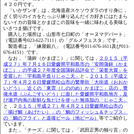
４２０円です。
「いかザンギ」は，北海道産スケソウダラのすり身に，
ざく切りのイカをたっぷり練り込んだイカ好きにはたまら
ないイカの旨味とかまぼこの旨味を一緒に味わえる美味し
いさつま揚げです。
購入した場所は，山形市七日町の「オーヌマデパート」
（電話番号023-622-7111）の「グルメフェスタ」です。
製造者は，「練屋銀八」（電話番号011-676-1611及び011-
676-4151）です。
なお，「蒲鉾（かまぼこ）」に関しては，
２０１５（平
成２７）年７月１６日愛媛県宇和島市の「安岡蒲鉾（かま
ぼこ）」の平成２７年度全国蒲鉾品評会で「栄誉大賞」を
受賞した「宇和島手造りじゃこ天」
と，
２０１５（平成２
７）年４月２６日愛媛県松山市の繁華街「大街道（おおか
いどう）」近くの「東雲（しののめ）かまぼこ」店の，豊
後水道（ぶんごすいどう）に面した愛媛県宇和島地方，及
び瀬戸内海の新鮮な魚だけを使った無添加の「じゃこ天」
と，２
０１５（平成２７）年４月２１日愛媛県松山市の
「揚げ鯛（あげたい）」の「鯛のフィッシュ＆チップス」
の「鯛のフライ」と道後ビール（地ビール）
等でご紹介し
ています。
また，「チーズ」に関しては，「武田正男の独り言」の