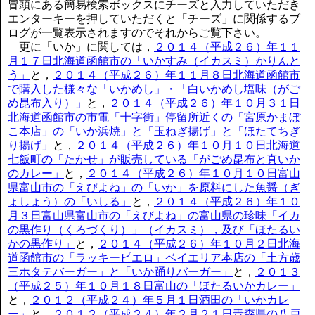
冒頭にある簡易検索ボックスにチーズと入力していただき
エンターキーを押していただくと「チーズ」に関係するブ
ログが一覧表示されますのでそれからご覧下さい。
更に「いか」に関しては，
２０１４（平成２６）年１１
月１７日北海道函館市の「いかすみ（イカスミ）かりんと
う」
と，
２０１４（平成２６）年１１月８日北海道函館市
で購入した様々な「いかめし」・「白いかめし塩味（がご
め昆布入り）」
と，
２０１４（平成２６）年１０月３１日
北海道函館市の市電「十字街」停留所近くの「宮原かまぼ
こ本店」の「いか浜焼」と「玉ねぎ揚げ」と「ほたてちぎ
り揚げ」
と，
２０１４（平成２６）年１０月１０日北海道
七飯町の「たかせ」が販売している「がごめ昆布と真いか
のカレー」
と，
２０１４（平成２６）年１０月１０日富山
県富山市の「えびよね」の「いか」を原料にした魚醤（ぎ
ょしょう）の「いしる」
と，
２０１４（平成２６）年１０
月３日富山県富山市の「えびよね」の富山県の珍味「イカ
の黒作り（くろづくり）」（イカスミ），及び「ほたるい
かの黒作り」
と，
２０１４（平成２６）年１０月２日北海
道函館市の「ラッキーピエロ」ベイエリア本店の「土方歳
三ホタテバーガー」と「いか踊りバーガー」
と，
２０１３
（平成２５）年１０月１８日富山の「ほたるいかカレー」
と，
２０１２（平成２４）年５月１日酒田の「いかカレ
ー」
と，
２０１２（平成２４）年２月２１日青森県の八戸