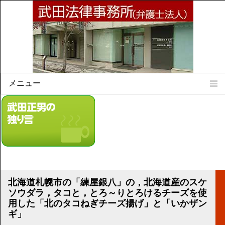
メニュー
Home
所属弁護士
事務所所訓
法律相談案内
弁護士料について
事務所所在地
北海道札幌市の「練屋銀八」の，北海道産のスケ
リンク集
ソウダラ，タコと，とろ～りとろけるチーズを使
用した「北のタコねぎチーズ揚げ」と「いかザン
顧問契約について
ギ」