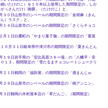
（細いたけのこ）を１０本以上使用した期間限定の，しか
（がっさんだけ）御膳」（たけのこ）
と、
３月３０日山形市のシベールの期間限定の「金胡麻（きん
ぼん）ラスク」
と、
３月１４日山形市のシベールの期間限定の「さくらチョコ
１２月１日白鷹町の「やまり菓子舗」の期間限定の「栗蒸
年１０月３１日岐阜県中津川市の期間限定の「栗きんとん
２月１９日岩手県の「安比高原スキー場」の「八幡平・安
２０１３」期間限定の「雪だるまチョコレートシュークリ
１月２１日鶴岡の「福田屋」の期間限定の「酒まんじゅ
８月２９日山形市のシベールの期間限定の「桃アンニン」
５月３日鶴岡の木村屋本店の「草だんご」（期間限定）