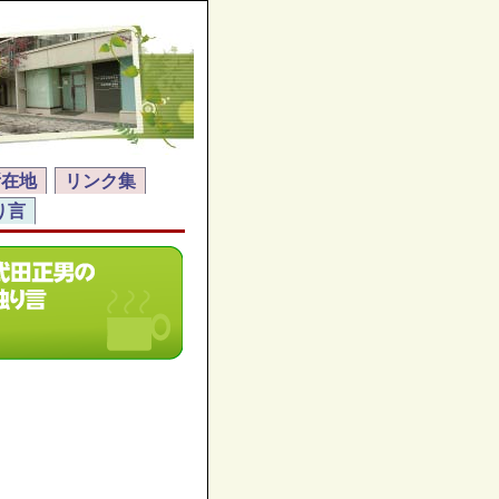
所在地
リンク集
り言