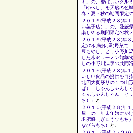
キ」の、香ばしいクル
「ゆべし」を天然の色
春・夏・秋の期間限定
２０１６(平成２８)年
い菓子店）」の、愛媛
楽しめる期間限定の秋
２０１６(平成２８)年
定)の伝統(伝承)野菜
豆もやし」と，小野川
した米沢ラーメン龍華
しの小野川温泉の共同浴
２０１６(平成２８)年
いしい食品の提供を目
北四大夏祭りの１つ山
ば）「しゃんしゃんし
ゃんしゃんしゃん」と
ち）」
と、
２０１６(平成２８)年
屋」の，年末年始にか
求肥餅（ぎゅうひもち
なびらもち）
と、
２０１５(平成２７年)