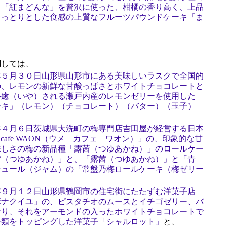
）「紅まどんな」を贅沢に使った、柑橘の香り高く、上品
しっとりとした食感の上質なフルーツパウンドケーキ「ま
しては、
年５月３０日山形県山形市にある美味しいラスクで全国的
の、レモンの新鮮な甘酸っぱさとホワイトチョコレートと
心癒（いや）される瀬戸内産のレモンゼリーを使用した
ーキ」（レモン）（チョコレート）（バター）（玉子）
年４月６日茨城県大洗町の梅専門店吉田屋が経営する日本
 cafe WAON（ウメ カフェ ワオン）」の、印象的な甘
味しさの梅の新品種「露茜（つゆあかね）」のロールケー
茜（つゆあかね）」と、「露茜（つゆあかね）」と「青
チュール（ジャム）の「常盤乃梅ロールケーキ（梅ゼリー
年９月１２日山形県鶴岡市の住宅街にたたずむ洋菓子店
ボナクイユ」の、ピスタチオのムースとイチゴゼリー、バ
なり、それをアーモンドの入ったホワイトチョコレートで
ー類をトッピングした洋菓子「シャルロット」
と、