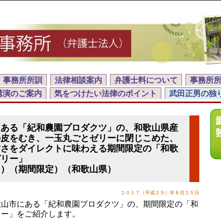
事務所所訓
法律相談案内
弁護士料について
事務所
講演のご案内
気をつけたい法律のポイント
武田正男の独
にある「紀和農園プロダクツ」の、和歌山県産
の皮をむき、一玉丸ごとゼリーに閉じこめた、
甘さをダイレクトに味わえる期間限定の「和歌
ゼリー」
ー）（期間限定）（和歌山県）
２０１７（平成２９）年８月２５日
山市にある「紀和農園プロダクツ」の、期間限定の「和
リー」をご紹介します。