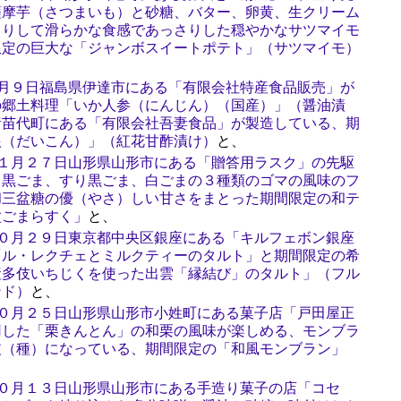
薩摩芋（さつまいも）と砂糖、バター、卵黄、生クリーム
とりして滑らかな食感であっさりした穏やかなサツマイモ
限定の巨大な「ジャンボスイートポテト」（サツマイモ）
１月９日福島県伊達市にある「有限会社特産食品販売」が
の郷土料理「いか人参（にんじん）（国産）」（醤油漬
猪苗代町にある「有限会社吾妻食品」が製造している、期
根（だいこん）」（紅花甘酢漬け）
と、
１１月２７日山形県山形市にある「贈答用ラスク」の先駆
り黒ごま、すり黒ごま、白ごまの３種類のゴマの風味のフ
和三盆糖の優（やさ）しい甘さをまとった期間限定の和テ
盆ごまらすく」
と、
１０月２９日東京都中央区銀座にある「キルフェボン銀座
「ル・レクチェとミルクティーのタルト」と期間限定の希
産多伎いちじくを使った出雲「縁結び」のタルト」（フル
ンド）
と、
１０月２５日山形県山形市小姓町にある菓子店「戸田屋正
用した「栗きんとん」の和栗の風味が楽しめる、モンブラ
皮（種）になっている、期間限定の「和風モンブラン」
１０月１３日山形県山形市にある手造り菓子の店「コセ