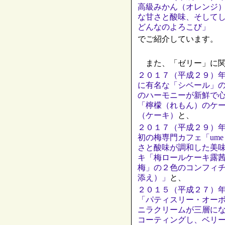
高級みかん（オレンジ
な甘さと酸味、そして
どんなのよろこび」
でご紹介しています。
また、「ゼリー」に関
２０１７（平成２９）
に有名な「シベール」
のハーモニーが新鮮で
「檸檬（れもん）のケ
（ケーキ）
と、
２０１７（平成２９）
初の梅専門カフェ「ume
さと酸味が調和した美
キ「梅ロールケーキ露
梅」の２色のコンフィ
添え）」
と、
２０１５（平成２７）
「パティスリー・オー
ニラクリームが三層に
コーティングし、ベリ