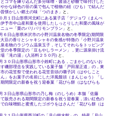
ミとゴマを練り込んだ多分味噌・醤油と砂糖で味付けした
鮮やかな緑色の笹の葉で包んで植物の紐（ひも）で結んだ
の昔懐かしい郷土の味「つのまき」
と、
１０月１日山形県河北町にある菓子店「デジョワ（まんぺ
県伊予市中山産和栗を使用したしっとりした和栗の風味が
メニュー「栗のパリパリモンブラン」
と、
３月６日山形県米沢市の小野川温泉名物の冬季限定(期間限
で，大豆の香りとシャキシャキの食感が特徴の「小野川温泉
温泉名物のラジウム温泉玉子，そしてそれらをトッピング
食堂の冬季限定の「豆もやしラーメン」，更に源泉掛け流
場「滝の湯」(入浴料２５０円)
と、
１月３０日山形県山形市小姓町にある，ごまかしのないお
指す磯部理念を実践している菓子舗「戸田屋正道」の，東
形市の花笠祭で使われる花笠音頭の囃子詞（はやしこと
ゃん」をお菓子の名前にした洋風饅頭（まんじゅう）「し
，期間限定の新春を祝う迎春菓「花びら餅（はなびらも
１月３日山形県山形市の乃し梅（のしうめ）本舗「佐藤
けて販売される期間限定の新春を祝う迎春菓，淡い紅色の
）で白味噌餡と蜜煮したゴボウをはさんだ「花びら餅（は
６月２１日山形県西川町の「月山銘水館」の，特産「月山