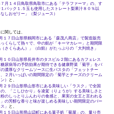
年７月１４日鳥取県鳥取市にある「テラファーマ」の、す
１パック１.５玉も使用したストレート梨果汁８０％以
りなしおゼリー」（梨ジュース）
に関しては、
４月１７日山形県鶴岡市にある「森茂八商店」で製造販売
ふっくらして熱々で、中の餡が「キーマカレー」と期間限
餡（さくらあん）」（白餡）がたっぷりの「大判焼き」
２月１０日山形県長井市のタスビル２階にあるカフェレス
、糖尿病等の予防効果が期待できる健康野菜「菊芋」をバ
ズの濃厚なクリームソースに生パスタの「フェットチー
た、２月いっぱいの期間限定の「菊芋とチーズのクリーム
コン）
と、
１月２９日山形県山形市にある美味しい「ラスク」で全国
」の、「こしひかり」を凌駕（りょうが）する美味しさと
米粉のしっとりふんわりの食感と、果実の女王と言われる
ス」の芳醇な香りと味が楽しめる美味しい期間限定のバー
ンス」
と、
１月１５日山形県山辺町にある菓子処「菊屋」の、量り売