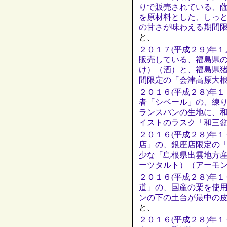
りで販売されている、
を原材料とした、しっ
の甘さが味わえる期間
と、
２０１７(平成２９)年
販売している、福島県
け）（酒）と、福島県
間限定の「会津高原大
２０１６(平成２８)年
者「シベール」の、練
ランスパンの生地に、
イストのラスク「和三
２０１６(平成２８)年
店」の、銀座店限定の
少な「島根県出雲地方
ーツタルト）（アーモ
２０１６(平成２８)年
道」の、国産の栗を使
ンの下の土台が最中の
と、
２０１６(平成２８)年