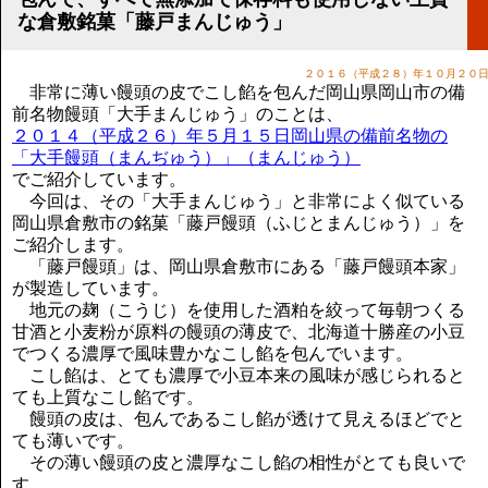
講演のご案内
な倉敷銘菓「藤戸まんじゅう」
気をつけたい法律のポイント
武田正男の独り言
２０１６（平成２８）年１０月２０
非常に薄い饅頭の皮でこし餡を包んだ岡山県岡山市の備
前名物饅頭「大手まんじゅう」のことは、
２０１４（平成２６）年５月１５日岡山県の備前名物の
「大手饅頭（まんぢゅう）」（まんじゅう）
でご紹介しています。
今回は、その「大手まんじゅう」と非常によく似ている
岡山県倉敷市の銘菓「藤戸饅頭（ふじとまんじゅう）」を
ご紹介します。
「藤戸饅頭」は、岡山県倉敷市にある「藤戸饅頭本家」
が製造しています。
地元の麹（こうじ）を使用した酒粕を絞って毎朝つくる
甘酒と小麦粉が原料の饅頭の薄皮で、北海道十勝産の小豆
でつくる濃厚で風味豊かなこし餡を包んでいます。
こし餡は、とても濃厚で小豆本来の風味が感じられると
ても上質なこし餡です。
饅頭の皮は、包んであるこし餡が透けて見えるほどでと
ても薄いです。
その薄い饅頭の皮と濃厚なこし餡の相性がとても良いで
す。