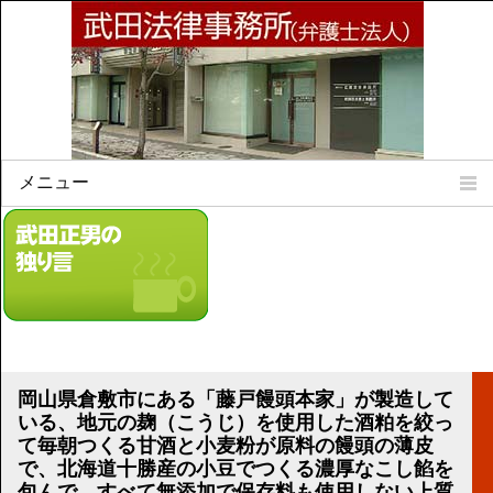
メニュー
Home
所属弁護士
事務所所訓
法律相談案内
弁護士料について
事務所所在地
岡山県倉敷市にある「藤戸饅頭本家」が製造して
リンク集
いる、地元の麹（こうじ）を使用した酒粕を絞っ
て毎朝つくる甘酒と小麦粉が原料の饅頭の薄皮
顧問契約について
で、北海道十勝産の小豆でつくる濃厚なこし餡を
包んで、すべて無添加で保存料も使用しない上質