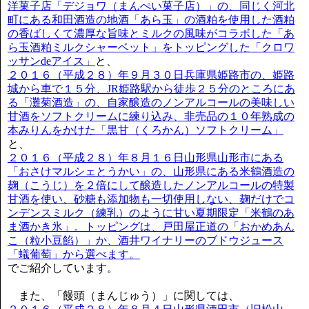
洋菓子店「デジョワ（まんぺい菓子店）」の、同じく河北
町にある和田酒造の地酒「あら玉」の酒粕を使用した酒粕
の香ばしくて濃厚な旨味とミルクの風味がコラボした「あ
ら玉酒粕ミルクシャーベット」をトッピングした「クロワ
ッサンdeアイス」
と、
２０１６（平成２８）年９月３０日兵庫県姫路市の、姫路
城から車で１５分、JR姫路駅から徒歩２５分のところにあ
る「灘菊酒造」の、自家醸造のノンアルコールの美味しい
甘酒をソフトクリームに練り込み、非売品の１０年熟成の
本みりんをかけた「黒甘（くろかん）ソフトクリーム」
と、
２０１６（平成２８）年８月１６日山形県山形市にある
「おさけマルシェとうかい」の、山形県にある米鶴酒造の
麹（こうじ）を２倍にして醸造したノンアルコールの特製
甘酒を使い、砂糖も添加物も一切使用しない、麹だけでコ
ンデンスミルク（練乳）のように甘い夏期限定「米鶴のあ
ま酒かき氷」。トッピングは、戸田屋正道の「おかめあん
こ（粒小豆餡）」か、酒井ワイナリーのブドウジュース
「蟻葡萄」から選べます。
でご紹介しています。
また、「饅頭（まんじゅう）」に関しては、