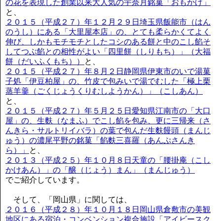
の花を表現した創業以来大人気の宇奈月銘菓「おもかげ」
と、
２０１５（平成２７）年１２月２９日埼玉県飯能市（はん
のうし）にある「大里屋本店」の、とても柔らかくてよく
伸び、しかもモチモチとしたコシのある餅と中のこし餡そ
してつぶ餡との相性がよい「四里餅（しりもち）」（大福
餅（だいふくもち））
と、
２０１５（平成２７）年８月２日静岡県伊東市のいで湯菓
子処「伊豆柏屋」の、竹皮で包みいで湯でむした「極上栗
蒸羊羹（ごくじょうくりむしようかん）」（こしあん）
と、
２０１５（平成２７）年５月２５日愛知県江南市の「大口
屋」の、生麩（なまふ）でこし餡を包み、更に三帰来（さ
んきら・サルトリイバラ）の葉で包んだ生麩饅頭（まんじ
ゅう）の濃尾平野の銘菓「餡麩三喜羅（あんぷさんき
ら）」
と、
２０１３（平成２５）年１０月８日天童の「腰掛庵（こし
かけあん）」の「醸（じょう）まん」（まんじゅう）
でご紹介しています。
そして、「岡山県」に関しては、
２０１６（平成２８）年１０月１８日岡山県倉敷市の美観
地区にある宿泊・コンベンション複合施設「アイビースク