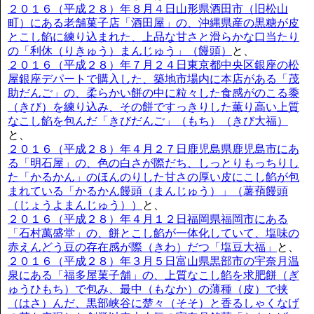
２０１６（平成２８）年８月４日山形県酒田市（旧松山
町）にある老舗菓子店「酒田屋」の、沖縄県産の黒糖が皮
とこし餡に練り込まれた、上品な甘さと滑らかな口当たり
の「利休（りきゅう）まんじゅう」（饅頭）
と、
２０１６（平成２８）年７月２４日東京都中央区銀座の松
屋銀座デパートで購入した、築地市場内に本店がある「茂
助だんご」の、柔らかい餅の中に粒々した食感がのこる黍
（きび）を練り込み、その餅ですっきりした薫り高い上質
なこし餡を包んだ「きびだんご」（もち）（きび大福）
と、
２０１６（平成２８）年４月２７日鹿児島県鹿児島市にあ
る「明石屋」の、色の白さが際だち、しっとりもっちりし
た「かるかん」のほんのりした甘さの厚い皮にこし餡が包
まれている「かるかん饅頭（まんじゅう）」（薯蕷饅頭
（じょうよまんじゅう））
と、
２０１６（平成２８）年４月１２日福岡県福岡市にある
「石村萬盛堂」の、餅とこし餡が一体化していて、塩味の
赤えんどう豆の存在感が際（きわ）だつ「塩豆大福」
と、
２０１６（平成２８）年３月５日富山県黒部市の宇奈月温
泉にある「福多屋菓子舗」の、上質なこし餡を求肥餅（ぎ
ゅうひもち）で包み、最中（もなか）の薄種（皮）で挟
（はさ）んだ、黒部峡谷に楚々（そそ）と香るしゃくなげ