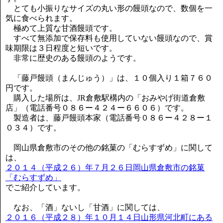
とても小振りなサイズの丸い形の饅頭なので、数個を一
気に食べられます。
極めて上質な甘酒饅頭です。
すべて無添加で保存料も使用していない饅頭なので、賞
味期限は３日程度と短いです。
非常に歴史のある饅頭のようです。
「藤戸饅頭（まんじゅう）」は、１０個入り１箱７６０
円です。
購入した場所は、JR倉敷駅構内の「おみやげ街道倉敷
店」（電話番号０８６ー４２４ー６６０６）です。
製造者は、藤戸饅頭本家（電話番号０８６ー４２８ー１
０３４）です。
岡山県倉敷市のその他の銘菓の「むらすずめ」に関して
は、
２０１４（平成２６）年７月２６日岡山県倉敷市の銘菓
「むらすずめ」
でご紹介しています。
なお、「酒」ないし「甘酒」に関しては、
２０１６（平成２８）年１０月１４日山形県河北町にある