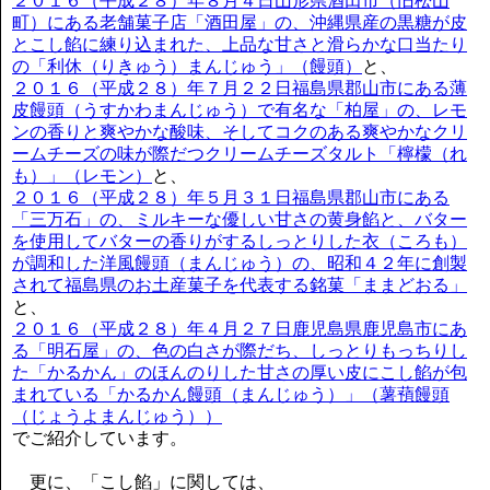
２０１６（平成２８）年８月４日山形県酒田市（旧松山
町）にある老舗菓子店「酒田屋」の、沖縄県産の黒糖が皮
とこし餡に練り込まれた、上品な甘さと滑らかな口当たり
の「利休（りきゅう）まんじゅう」（饅頭）
と、
２０１６（平成２８）年７月２２日福島県郡山市にある薄
皮饅頭（うすかわまんじゅう）で有名な「柏屋」の、レモ
ンの香りと爽やかな酸味、そしてコクのある爽やかなクリ
ームチーズの味が際だつクリームチーズタルト「檸檬（れ
も）」（レモン）
と、
２０１６（平成２８）年５月３１日福島県郡山市にある
「三万石」の、ミルキーな優しい甘さの黄身餡と、バター
を使用してバターの香りがするしっとりした衣（ころも）
が調和した洋風饅頭（まんじゅう）の、昭和４２年に創製
されて福島県のお土産菓子を代表する銘菓「ままどおる」
と、
２０１６（平成２８）年４月２７日鹿児島県鹿児島市にあ
る「明石屋」の、色の白さが際だち、しっとりもっちりし
た「かるかん」のほんのりした甘さの厚い皮にこし餡が包
まれている「かるかん饅頭（まんじゅう）」（薯蕷饅頭
（じょうよまんじゅう））
でご紹介しています。
更に、「こし餡」に関しては、