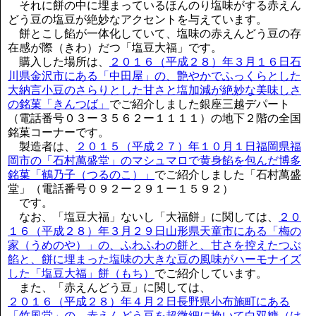
それに餅の中に埋まっているほんのり塩味がする赤えん
どう豆の塩豆が絶妙なアクセントを与えています。
餅とこし餡が一体化していて、塩味の赤えんどう豆の存
在感が際（きわ）だつ「塩豆大福」です。
購入した場所は、
２０１６（平成２８）年３月１６日石
川県金沢市にある「中田屋」の、艶やかでふっくらとした
大納言小豆のさらりとした甘さと塩加減が絶妙な美味しさ
の銘菓「きんつば」
でご紹介しました銀座三越デパート
（電話番号０３ー３５６２ー１１１１）の地下２階の全国
銘菓コーナーです。
製造者は、
２０１５（平成２７）年１０月１日福岡県福
岡市の「石村萬盛堂」のマシュマロで黄身餡を包んだ博多
銘菓「鶴乃子（つるのこ）」
でご紹介しました「石村萬盛
堂」（電話番号０９２ー２９１ー１５９２）
です。
なお、「塩豆大福」ないし「大福餅」に関しては、
２０
１６（平成２８）年３月２９日山形県天童市にある「梅の
家（うめのや）」の、ふわふわの餅と、甘さを控えたつぶ
餡と、餅に埋まった塩味の大きな豆の風味がハーモナイズ
した「塩豆大福」餅（もち）
でご紹介しています。
また、「赤えんどう豆」に関しては、
２０１６（平成２８）年４月２日長野県小布施町にある
「竹風堂」の、赤えんどう豆を超微細に挽いて白双糖（は