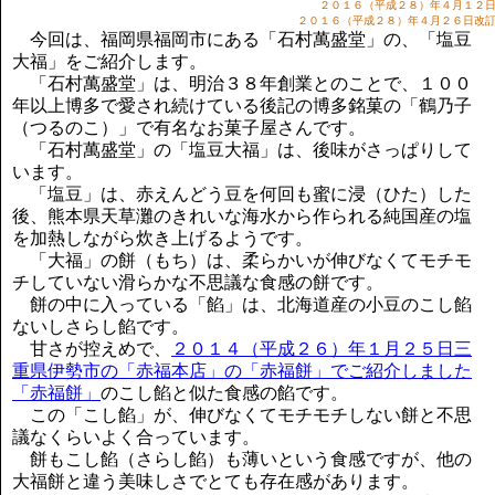
講演のご案内
２０１６（平成２８）年４月１２
２０１６（平成２８）年４月２６日改
気をつけたい法律のポイント
今回は、福岡県福岡市にある「石村萬盛堂」の、「塩豆
大福」をご紹介します。
武田正男の独り言
「石村萬盛堂」は、明治３８年創業とのことで、１００
年以上博多で愛され続けている後記の博多銘菓の「鶴乃子
（つるのこ）」で有名なお菓子屋さんです。
「石村萬盛堂」の「塩豆大福」は、後味がさっぱりして
います。
「塩豆」は、赤えんどう豆を何回も蜜に浸（ひた）した
後、熊本県天草灘のきれいな海水から作られる純国産の塩
を加熱しながら炊き上げるようです。
「大福」の餅（もち）は、柔らかいが伸びなくてモチモ
チしていない滑らかな不思議な食感の餅です。
餅の中に入っている「餡」は、北海道産の小豆のこし餡
ないしさらし餡です。
甘さが控えめで、
２０１４（平成２６）年１月２５日三
重県伊勢市の「赤福本店」の「赤福餅」でご紹介しました
「赤福餅」
のこし餡と似た食感の餡です。
この「こし餡」が、伸びなくてモチモチしない餅と不思
議なくらいよく合っています。
餅もこし餡（さらし餡）も薄いという食感ですが、他の
大福餅と違う美味しさでとても存在感があります。