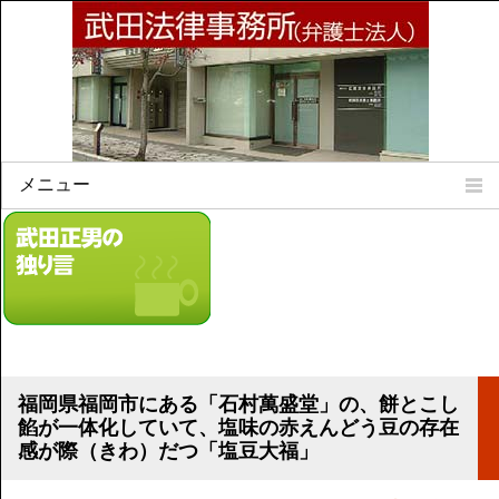
メニュー
Home
所属弁護士
事務所所訓
法律相談案内
弁護士料について
事務所所在地
福岡県福岡市にある「石村萬盛堂」の、餅とこし
リンク集
餡が一体化していて、塩味の赤えんどう豆の存在
感が際（きわ）だつ「塩豆大福」
顧問契約について