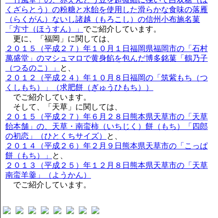
くざらとう）の粉糖と水飴を使用した滑らかな食味の落雁
（らくがん）ないし諸越（もろこし）の信州小布施名菓
「方寸（ほうすん）」
でご紹介しています。
更に、「福岡」に関しては、
２０１５（平成２７）年１０月１日福岡県福岡市の「石村
萬盛堂」のマシュマロで黄身餡を包んだ博多銘菓「鶴乃子
（つるのこ）」
と、
２０１２（平成２４）年１０月８日福岡の「筑紫もち（つ
くしもち）」（求肥餅（ぎゅうひもち））
でご紹介しています。
そして、「天草」に関しては、
２０１５（平成２７）年６月２８日熊本県天草市の「天草
飴本舗」の、天草・南蛮柿（いちじく）餅（もち）「四郎
の初恋」（ひとくちサイズ）
と、
２０１４（平成２６）年２月９日熊本県天草市の「こっぱ
餅（もち）」
と、
２０１３（平成２５）年１２月８日熊本県天草市の「天草
南蛮羊羹」（ようかん）
でご紹介しています。