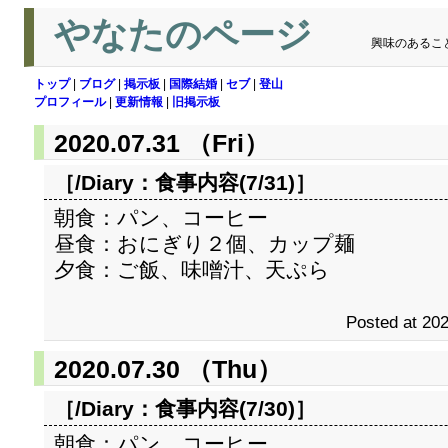
やなたのページ
興味のあるこ
トップ
|
ブログ
|
掲示板
|
国際結婚
|
セブ
|
登山
プロフィール
|
更新情報
|
旧掲示板
2020.07.31 （Fri）
［/Diary：
食事内容(7/31)
］
朝食：パン、コーヒー
昼食：おにぎり２個、カップ麺
夕食：ご飯、味噌汁、天ぷら
Posted at 202
2020.07.30 （Thu）
［/Diary：
食事内容(7/30)
］
朝食：パン、コーヒー