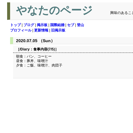
やなたのページ
興味のあるこ
トップ
|
ブログ
|
掲示板
|
国際結婚
|
セブ
|
登山
プロフィール
|
更新情報
|
旧掲示板
2020.07.05 （Sun）
［/Diary：
食事内容(7/5)
］
朝食：パン、コーヒー
昼食：豚丼、味噌汁
夕食：ご飯、味噌汁、肉団子