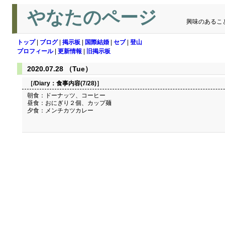
やなたのページ
興味のあるこ
トップ
|
ブログ
|
掲示板
|
国際結婚
|
セブ
|
登山
プロフィール
|
更新情報
|
旧掲示板
2020.07.28 （Tue）
［/Diary：
食事内容(7/28)
］
朝食：ドーナッツ、コーヒー
昼食：おにぎり２個、カップ麺
夕食：メンチカツカレー