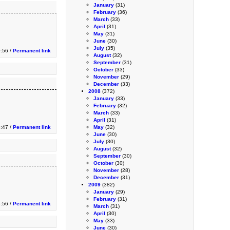
January
(31)
February
(36)
March
(33)
April
(31)
May
(31)
June
(30)
July
(35)
0:56 /
Permanent link
August
(32)
September
(31)
October
(33)
November
(29)
December
(33)
2008
(372)
January
(33)
February
(32)
March
(33)
April
(31)
3:47 /
Permanent link
May
(32)
June
(30)
July
(30)
August
(32)
September
(30)
October
(30)
November
(28)
December
(31)
2009
(382)
January
(29)
February
(31)
3:56 /
Permanent link
March
(31)
April
(30)
May
(33)
June
(30)