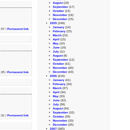
August
(19)
September
(17)
October
(15)
November
(16)
December
(15)
2005
(249)
January
(14)
:57 /
Permanent link
February
(15)
March
(23)
April
(15)
May
(10)
June
(16)
July
(11)
August
(9)
September
(12)
October
(41)
November
(40)
December
(43)
3:35 /
Permanent link
2006
(416)
January
(41)
February
(34)
March
(37)
April
(34)
May
(33)
June
(32)
July
(36)
August
(34)
September
(32)
:31 /
Permanent link
October
(35)
November
(33)
December
(35)
2007
(385)