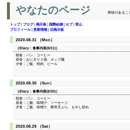
やなたのページ
興味のあるこ
トップ
|
ブログ
|
掲示板
|
国際結婚
|
セブ
|
登山
プロフィール
|
更新情報
|
旧掲示板
2020.08.31 （Mon）
［/Diary：
食事内容(8/31)
］
朝食：パン、コーヒー
昼食：おにぎり２個、カップ麺
夕食：ご飯、焼肉、ビール
2020.08.30 （Sun）
［/Diary：
食事内容(8/30)
］
朝食：パン、コーヒー
昼食：ご飯、味噌汁、ソーセージ
夕食：ご飯、味噌汁、舞茸天ぷら、もやし炒め
2020.08.29 （Sat）