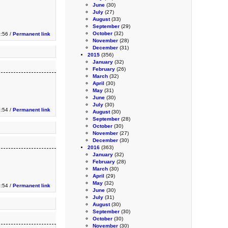
June
(30)
July
(27)
August
(33)
September
(29)
October
(32)
3:56 /
Permanent link
November
(28)
December
(31)
2015
(356)
January
(32)
February
(26)
March
(32)
April
(30)
May
(31)
June
(30)
July
(30)
3:54 /
Permanent link
August
(30)
September
(28)
October
(30)
November
(27)
December
(30)
2016
(363)
January
(32)
February
(28)
March
(30)
April
(29)
May
(32)
:54 /
Permanent link
June
(30)
July
(31)
August
(30)
September
(30)
October
(30)
November
(30)