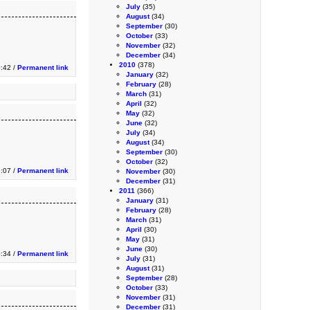
July
(35)
August
(34)
September
(30)
October
(33)
November
(32)
December
(34)
2010
(378)
0:42 /
Permanent link
January
(32)
February
(28)
March
(31)
April
(32)
May
(32)
June
(32)
July
(34)
August
(34)
September
(30)
October
(32)
:07 /
Permanent link
November
(30)
December
(31)
2011
(366)
January
(31)
February
(28)
March
(31)
April
(30)
May
(31)
June
(30)
:34 /
Permanent link
July
(31)
August
(31)
September
(28)
October
(33)
November
(31)
December
(31)