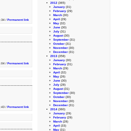
2012
(365)
January
(31)
February
(29)
March
(30)
April
(29)
:34 /
Permanent link
May
(32)
June
(30)
July
(31)
August
(30)
September
(31)
October
(31)
November
(30)
December
(31)
2013
(358)
January
(30)
3:04 /
Permanent link
February
(31)
March
(29)
April
(32)
May
(26)
June
(30)
July
(28)
August
(31)
September
(30)
October
(30)
November
(30)
December
(31)
2:43 /
Permanent link
2014
(360)
January
(29)
February
(29)
March
(28)
April
(33)
May
(31)