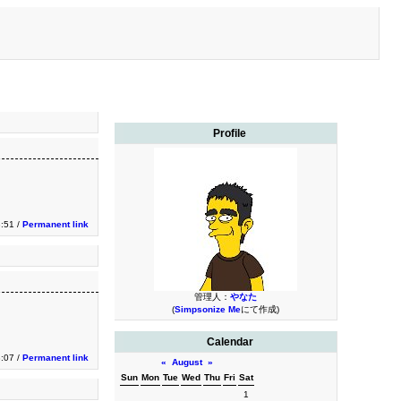
Profile
:51 /
Permanent link
管理人：
やなた
(
Simpsonize Me
にて作成)
Calendar
3:07 /
Permanent link
«
August
»
Sun
Mon
Tue
Wed
Thu
Fri
Sat
1