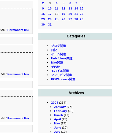
2
3
4
5
6
7
8
9
10
11
12
13
14
15
16
17
18
19
20
21
22
23
24
25
26
27
28
29
30
31
3:26 /
Permanent link
Categories
ブログ関連
日記
ゲーム関連
Unix/Linux関連
Mac関連
その他
モバイル関連
1:59 /
Permanent link
フィリピン関連
PC/Windows関連
Archives
2004
(214)
January
(27)
February
(30)
March
(17)
9:44 /
Permanent link
April
(15)
May
(17)
June
(16)
July
(10)