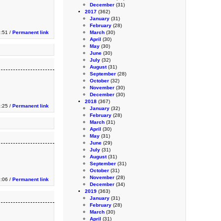
December
(31)
2017
(362)
January
(31)
February
(28)
3:51 /
Permanent link
March
(30)
April
(30)
May
(30)
June
(30)
July
(32)
August
(31)
September
(28)
October
(32)
November
(30)
December
(30)
2018
(367)
:25 /
Permanent link
January
(32)
February
(28)
March
(31)
April
(30)
May
(31)
June
(29)
July
(31)
August
(31)
September
(31)
October
(31)
November
(28)
3:06 /
Permanent link
December
(34)
2019
(363)
January
(31)
February
(28)
March
(30)
April
(31)