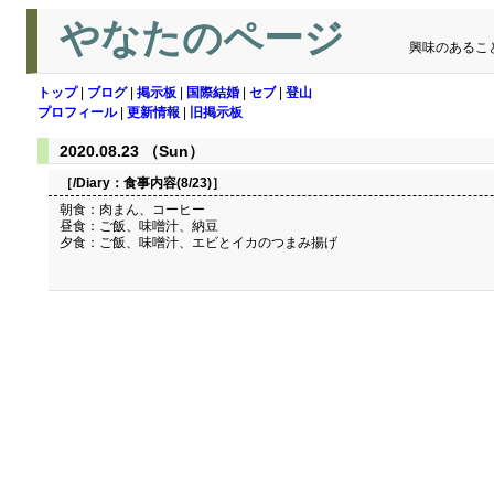
やなたのページ
興味のあるこ
トップ
|
ブログ
|
掲示板
|
国際結婚
|
セブ
|
登山
プロフィール
|
更新情報
|
旧掲示板
2020.08.23 （Sun）
［/Diary：
食事内容(8/23)
］
朝食：肉まん、コーヒー
昼食：ご飯、味噌汁、納豆
夕食：ご飯、味噌汁、エビとイカのつまみ揚げ