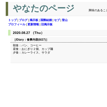
やなたのページ
興味のあるこ
トップ
|
ブログ
|
掲示板
|
国際結婚
|
セブ
|
登山
プロフィール
|
更新情報
|
旧掲示板
2020.08.27 （Thu）
［/Diary：
食事内容(8/27)
］
朝食：パン、コーヒー
昼食：おにぎり２個、カップ麺
夕食：カレーライス、サラダ