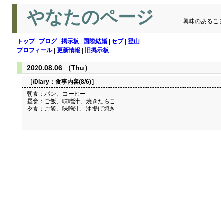
やなたのページ
興味のあるこ
トップ
|
ブログ
|
掲示板
|
国際結婚
|
セブ
|
登山
プロフィール
|
更新情報
|
旧掲示板
2020.08.06 （Thu）
［/Diary：
食事内容(8/6)
］
朝食：パン、コーヒー
昼食：ご飯、味噌汁、焼きたらこ
夕食：ご飯、味噌汁、油揚げ焼き