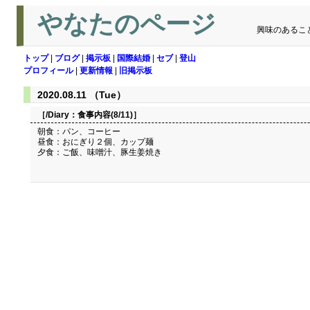
やなたのページ
興味のあるこ
トップ
|
ブログ
|
掲示板
|
国際結婚
|
セブ
|
登山
プロフィール
|
更新情報
|
旧掲示板
2020.08.11 （Tue）
［/Diary：
食事内容(8/11)
］
朝食：パン、コーヒー
昼食：おにぎり２個、カップ麺
夕食：ご飯、味噌汁、豚生姜焼き