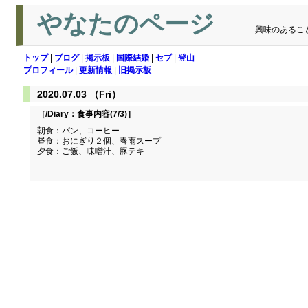
やなたのページ
興味のあるこ
トップ
|
ブログ
|
掲示板
|
国際結婚
|
セブ
|
登山
プロフィール
|
更新情報
|
旧掲示板
2020.07.03 （Fri）
［/Diary：
食事内容(7/3)
］
朝食：パン、コーヒー
昼食：おにぎり２個、春雨スープ
夕食：ご飯、味噌汁、豚テキ