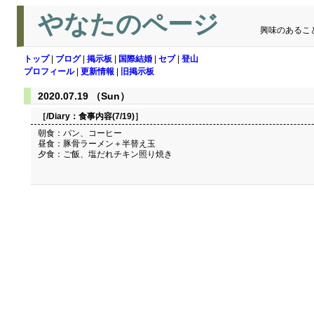
やなたのページ
興味のあるこ
トップ
|
ブログ
|
掲示板
|
国際結婚
|
セブ
|
登山
プロフィール
|
更新情報
|
旧掲示板
2020.07.19 （Sun）
［/Diary：
食事内容(7/19)
］
朝食：パン、コーヒー
昼食：豚骨ラーメン＋半替え玉
夕食：ご飯、塩だれチキン照り焼き