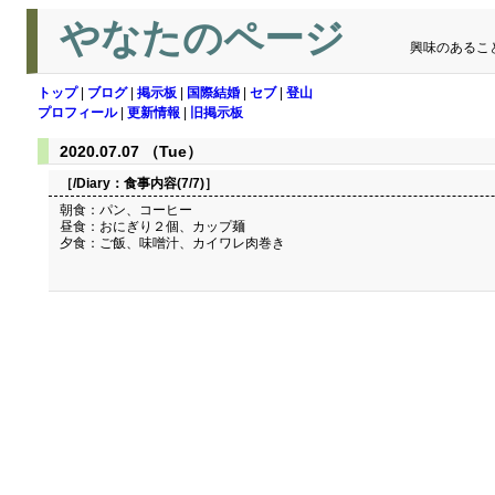
やなたのページ
興味のあるこ
トップ
|
ブログ
|
掲示板
|
国際結婚
|
セブ
|
登山
プロフィール
|
更新情報
|
旧掲示板
2020.07.07 （Tue）
［/Diary：
食事内容(7/7)
］
朝食：パン、コーヒー
昼食：おにぎり２個、カップ麺
夕食：ご飯、味噌汁、カイワレ肉巻き