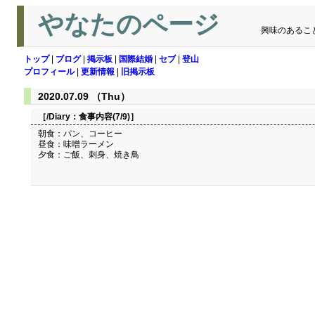
やなたのページ
興味のあるこ
トップ
|
ブログ
|
掲示板
|
国際結婚
|
セブ
|
登山
プロフィール
|
更新情報
|
旧掲示板
2020.07.09 （Thu）
［/Diary：
食事内容(7/9)
］
朝食：パン、コーヒー
昼食：味噌ラーメン
夕食：ご飯、刺身、焼き鳥