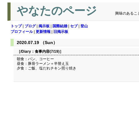
やなたのページ
興味のあるこ
トップ
|
ブログ
|
掲示板
|
国際結婚
|
セブ
|
登山
プロフィール
|
更新情報
|
旧掲示板
2020.07.19 （Sun）
［/Diary：
食事内容(7/19)
］
朝食：パン、コーヒー
昼食：豚骨ラーメン＋半替え玉
夕食：ご飯、塩だれチキン照り焼き