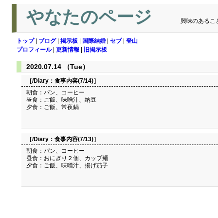
やなたのページ
興味のあるこ
トップ
|
ブログ
|
掲示板
|
国際結婚
|
セブ
|
登山
プロフィール
|
更新情報
|
旧掲示板
2020.07.14 （Tue）
［/Diary：
食事内容(7/14)
］
朝食：パン、コーヒー
昼食：ご飯、味噌汁、納豆
夕食：ご飯、常夜鍋
［/Diary：
食事内容(7/13)
］
朝食：パン、コーヒー
昼食：おにぎり２個、カップ麺
夕食：ご飯、味噌汁、揚げ茄子