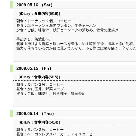
2009.05.16 （Sat）
［/Diary：
食事内容(5/16)
］
朝食：ドーナッツ２個、コーヒー
昼食：塩ラーメン＋海老ワンタン、半チャーハン
夕食：ご飯、味噌汁、砂肝とニンニクの芽炒め、軟骨の唐揚げ
早起きし、筑波山へ。
筑波山神社より御幸ヶ原コースを登る。約１時間半後、御幸ヶ原に到着。
筋力が落ちているのが目に見えてわかり、下る際には膝が痛く、辛かっ
2009.05.15 （Fri）
［/Diary：
食事内容(5/15)
］
朝食：食パン２枚、コーヒー
昼食：かに玉丼、野菜スープ
夕食：ご飯、味噌汁、焼き茄子、野菜炒め
2009.05.14 （Thu）
［/Diary：
食事内容(5/14)
］
朝食：食パン２枚、コーヒー
昼食：ベーコンレタスバーガー、アイスコーヒー