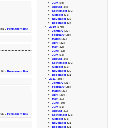
July
(35)
August
(34)
September
(30)
October
(33)
November
(32)
December
(34)
2010
(378)
1:51 /
Permanent link
January
(32)
February
(28)
March
(31)
April
(32)
May
(32)
June
(32)
July
(34)
August
(34)
September
(30)
October
(32)
November
(30)
3:04 /
Permanent link
December
(31)
2011
(366)
January
(31)
February
(28)
March
(31)
April
(30)
May
(31)
June
(30)
July
(31)
August
(31)
:32 /
Permanent link
September
(28)
October
(33)
November
(31)
December
(31)