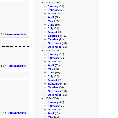
2012
(365)
January
(31)
February
(29)
March
(30)
April
(29)
May
(32)
June
(30)
July
(31)
August
(30)
2:52 /
Permanent link
September
(31)
October
(31)
November
(30)
December
(31)
2013
(358)
January
(30)
February
(31)
March
(29)
April
(32)
2:52 /
Permanent link
May
(26)
June
(30)
July
(28)
August
(31)
September
(30)
October
(30)
November
(30)
December
(31)
2014
(360)
January
(29)
February
(29)
March
(28)
1:13 /
Permanent link
April
(33)
May
(31)