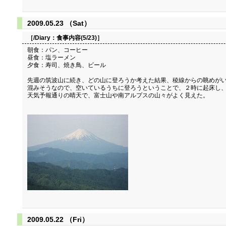
2009.05.23 （Sat）
［/Diary：
食事内容(5/23)
］
朝食：パン、コーヒー
昼食：塩ラーメン
夕食：寿司、焼き鳥、ビール
先週の筑波山に続き、どの山に登ろうか考えた結果、稜線からの眺めがい
混みそうなので、空いているうちに登ろうということで、２時に起床し
天気予報通りの晴天で、富士山や南アルプスの山々がよく見えた。
2009.05.22 （Fri）