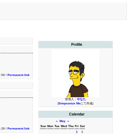
Profile
9:59 /
Permanent link
管理人：
やなた
(
Simpsonize Me
にて作成)
Calendar
«
May
»
Sun
Mon
Tue
Wed
Thu
Fri
Sat
3:28 /
Permanent link
1
2