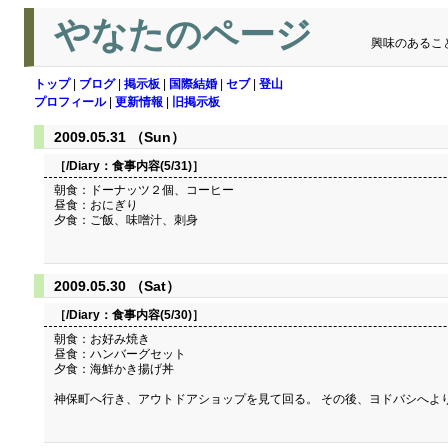
やなたのページ
興味のあるこ
トップ
|
ブログ
|
掲示板
|
国際結婚
|
セブ
|
登山
プロフィール
|
更新情報
|
旧掲示板
2009.05.31 （Sun）
［/Diary：
食事内容(5/31)
］
朝食：ドーナッツ２個、コーヒー
昼食：おにぎり
夕食：ご飯、味噌汁、刺身
2009.05.30 （Sat）
［/Diary：
食事内容(5/30)
］
朝食：お好み焼き
昼食：ハンバーグセット
夕食：海鮮かき揚げ丼
神保町へ行き、アウトドアショップを見て回る。 その後、ヨドバシへよ