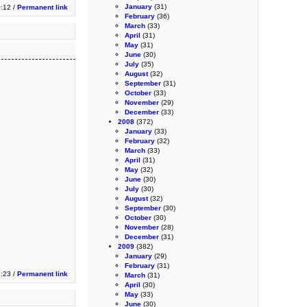
January
(31)
:12 /
Permanent link
February
(36)
March
(33)
April
(31)
May
(31)
June
(30)
July
(35)
August
(32)
September
(31)
October
(33)
November
(29)
December
(33)
2008
(372)
January
(33)
February
(32)
March
(33)
April
(31)
May
(32)
June
(30)
July
(30)
August
(32)
September
(30)
October
(30)
November
(28)
December
(31)
2009
(382)
January
(29)
February
(31)
1:23 /
Permanent link
March
(31)
April
(30)
May
(33)
June
(30)