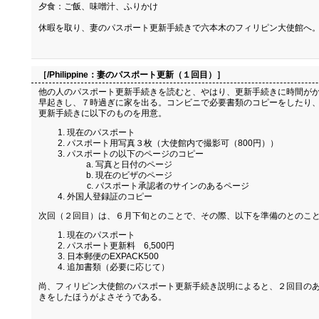
夕食：ご飯、味噌汁、ふりかけ
休暇を取り、妻のパスポート更新手続きで六本木のフィリピン大使館へ
［/Philippine：
妻のパスポート更新（１回目）
］
他の人のパスポート更新手続きを読むと、やはり、更新手続きに時間がか
早起きし、７時過ぎに家を出る。コンビニで必要書類のコピーをしたり、
更新手続きに以下のものを用意。
現在のパスポート
パスポート用写真３枚（大使館内で撮影可（800円））
パスポートの以下のページのコピー
写真と日付のページ
現在のビザのページ
パスポート承認者のサインのあるページ
外国人登録証のコピー
次回（２回目）は、６月下旬とのことで、その際、以下を準備のとのこ
現在のパスポート
パスポート更新料 6,500円
日本郵便のEXPACK500
追加書類（必要に応じて）
尚、フィリピン大使館のパスポート更新手続き説明によると、２回目のあ
きをしたほうがよさそうである。