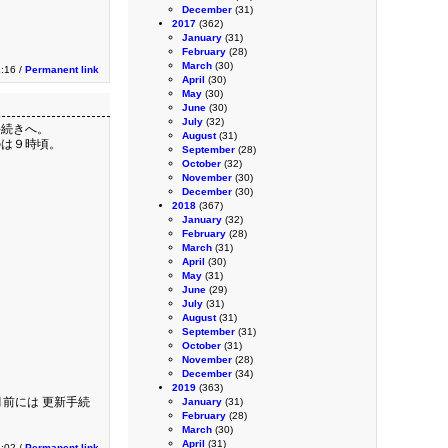
December
(31)
2017
(362)
January
(31)
February
(28)
March
(30)
1:16 /
Permanent link
April
(30)
May
(30)
June
(30)
July
(32)
手続きへ。
August
(31)
のは９時頃。
September
(28)
October
(32)
November
(30)
December
(30)
2018
(367)
January
(32)
February
(28)
March
(31)
April
(30)
May
(31)
June
(29)
July
(31)
August
(31)
September
(31)
October
(31)
November
(28)
December
(34)
2019
(363)
前には 更新手続
January
(31)
February
(28)
March
(30)
April
(31)
8:02 /
Permanent link