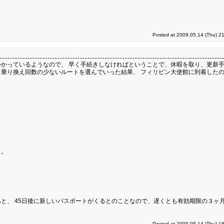
。
Posted at 2009.05.14 (Thu) 2
かっているようなので、 早く手続きしなければということで、休暇を取り、更新
乗り換え回数の少ないルートを選んでいった結果、 フィリピン大使館に到着した
と。
と、 45日後に新しいパスポートがくるとのことなので、遅くとも有効期限の３ヶ月
Posted at 2009.05.14 (Thu) 1