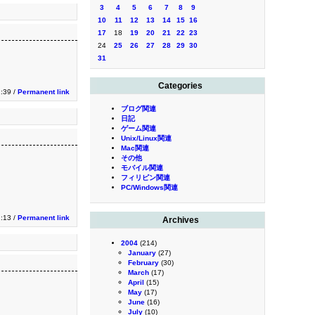
3
4
5
6
7
8
9
10
11
12
13
14
15
16
17
18
19
20
21
22
23
24
25
26
27
28
29
30
31
Categories
2:39 /
Permanent link
ブログ関連
日記
ゲーム関連
Unix/Linux関連
Mac関連
その他
モバイル関連
フィリピン関連
PC/Windows関連
2:13 /
Permanent link
Archives
2004
(214)
January
(27)
February
(30)
March
(17)
April
(15)
May
(17)
June
(16)
July
(10)