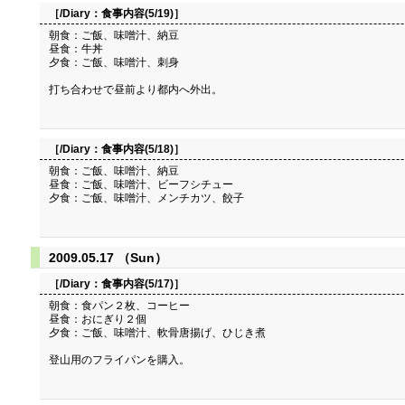
［/Diary：
食事内容(5/19)
］
朝食：ご飯、味噌汁、納豆
昼食：牛丼
夕食：ご飯、味噌汁、刺身
打ち合わせで昼前より都内へ外出。
［/Diary：
食事内容(5/18)
］
朝食：ご飯、味噌汁、納豆
昼食：ご飯、味噌汁、ビーフシチュー
夕食：ご飯、味噌汁、メンチカツ、餃子
2009.05.17 （Sun）
［/Diary：
食事内容(5/17)
］
朝食：食パン２枚、コーヒー
昼食：おにぎり２個
夕食：ご飯、味噌汁、軟骨唐揚げ、ひじき煮
登山用のフライパンを購入。