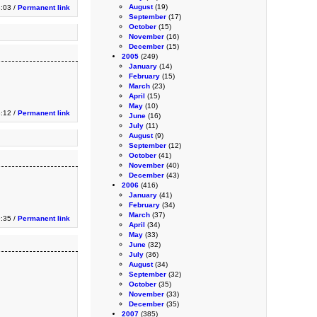
August
(19)
:03 /
Permanent link
September
(17)
October
(15)
November
(16)
December
(15)
2005
(249)
January
(14)
February
(15)
March
(23)
April
(15)
May
(10)
3:12 /
Permanent link
June
(16)
July
(11)
August
(9)
September
(12)
October
(41)
November
(40)
December
(43)
2006
(416)
January
(41)
February
(34)
March
(37)
:35 /
Permanent link
April
(34)
May
(33)
June
(32)
July
(36)
August
(34)
September
(32)
October
(35)
November
(33)
December
(35)
2007
(385)