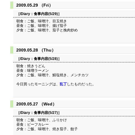
2009.05.29 （Fri）
［/Diary：
食事内容(5/29)
］
朝食：ご飯、味噌汁、目玉焼き
昼食：ご飯、味噌汁、揚げ茄子
夕食：ご飯、味噌汁、茄子と挽肉炒め
2009.05.28 （Thu）
［/Diary：
食事内容(5/28)
］
朝食：焼きうどん
昼食：味噌ラーメン
夕食：ご飯、味噌汁、鯖塩焼き、メンチカツ
今日買ったモーニングは、
乱丁
したものだった。
2009.05.27 （Wed）
［/Diary：
食事内容(5/27)
］
朝食：ご飯、味噌汁、ふりかけ
昼食：ビーフカレー
夕食：ご飯、味噌汁、焼き茄子、餃子