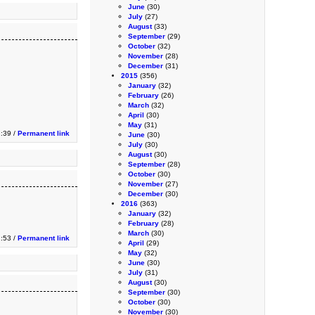
June
(30)
July
(27)
August
(33)
September
(29)
October
(32)
November
(28)
December
(31)
2015
(356)
January
(32)
February
(26)
March
(32)
April
(30)
May
(31)
2:39 /
Permanent link
June
(30)
July
(30)
August
(30)
September
(28)
October
(30)
November
(27)
December
(30)
2016
(363)
January
(32)
February
(28)
March
(30)
2:53 /
Permanent link
April
(29)
May
(32)
June
(30)
July
(31)
August
(30)
September
(30)
October
(30)
November
(30)