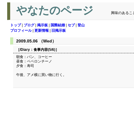
やなたのページ
興味のあるこ
トップ
|
ブログ
|
掲示板
|
国際結婚
|
セブ
|
登山
プロフィール
|
更新情報
|
旧掲示板
2009.05.06 （Wed）
［/Diary：
食事内容(5/6)
］
朝食：パン、コーヒー
昼食：ペペロンチーノ
夕食：寿司
午後、アメ横に買い物に行く。