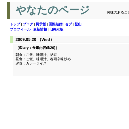
やなたのページ
興味のあるこ
トップ
|
ブログ
|
掲示板
|
国際結婚
|
セブ
|
登山
プロフィール
|
更新情報
|
旧掲示板
2009.05.20 （Wed）
［/Diary：
食事内容(5/20)
］
朝食：ご飯、味噌汁、納豆
昼食：ご飯、味噌汁、春雨辛味炒め
夕食：カレーライス