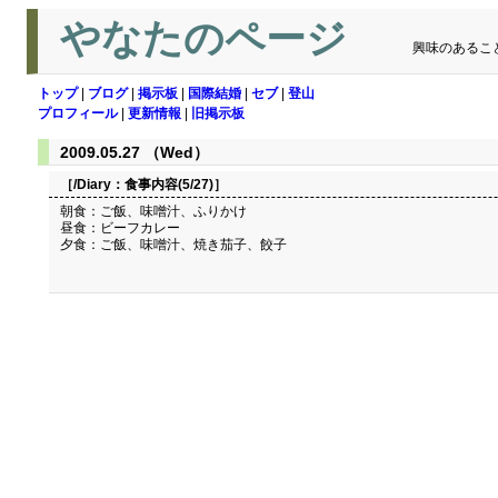
やなたのページ
興味のあるこ
トップ
|
ブログ
|
掲示板
|
国際結婚
|
セブ
|
登山
プロフィール
|
更新情報
|
旧掲示板
2009.05.27 （Wed）
［/Diary：
食事内容(5/27)
］
朝食：ご飯、味噌汁、ふりかけ
昼食：ビーフカレー
夕食：ご飯、味噌汁、焼き茄子、餃子