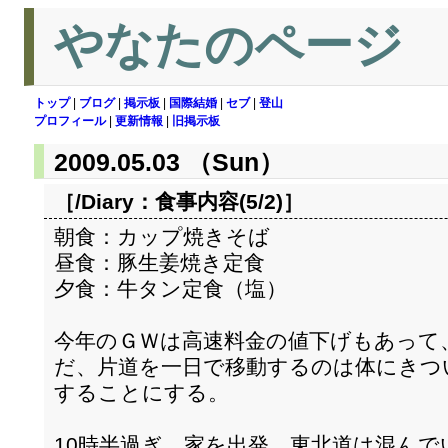
やなたのページ
トップ
|
ブログ
|
掲示板
|
国際結婚
|
セブ
|
登山
プロフィール
|
更新情報
|
旧掲示板
2009.05.03 （Sun）
［/Diary：
食事内容(5/2)
］
朝食：カップ焼きそば
昼食：豚生姜焼き定食
夕食：牛タン定食（塩）
今年のＧＷは高速料金の値下げもあって
だ、片道を一日で移動するのは体にきつ
することにする。
10時半過ぎ、家を出発。東北道は混んで