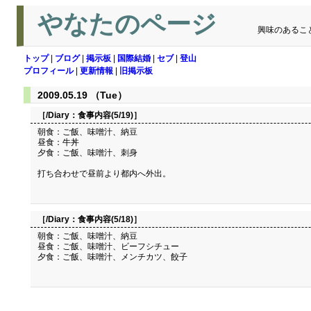
やなたのページ
興味のあるこ
トップ
|
ブログ
|
掲示板
|
国際結婚
|
セブ
|
登山
プロフィール
|
更新情報
|
旧掲示板
2009.05.19 （Tue）
［/Diary：
食事内容(5/19)
］
朝食：ご飯、味噌汁、納豆
昼食：牛丼
夕食：ご飯、味噌汁、刺身
打ち合わせで昼前より都内へ外出。
［/Diary：
食事内容(5/18)
］
朝食：ご飯、味噌汁、納豆
昼食：ご飯、味噌汁、ビーフシチュー
夕食：ご飯、味噌汁、メンチカツ、餃子