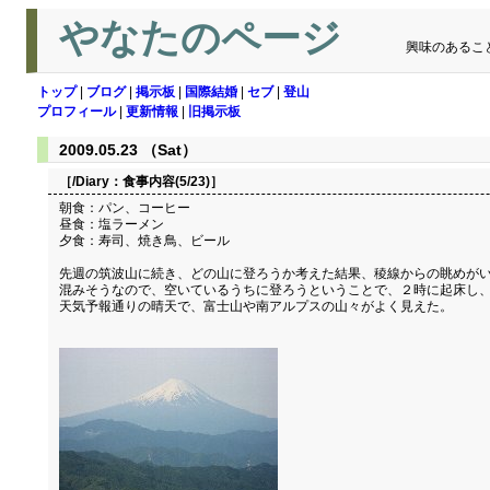
やなたのページ
興味のあるこ
トップ
|
ブログ
|
掲示板
|
国際結婚
|
セブ
|
登山
プロフィール
|
更新情報
|
旧掲示板
2009.05.23 （Sat）
［/Diary：
食事内容(5/23)
］
朝食：パン、コーヒー
昼食：塩ラーメン
夕食：寿司、焼き鳥、ビール
先週の筑波山に続き、どの山に登ろうか考えた結果、稜線からの眺めがい
混みそうなので、空いているうちに登ろうということで、２時に起床し
天気予報通りの晴天で、富士山や南アルプスの山々がよく見えた。