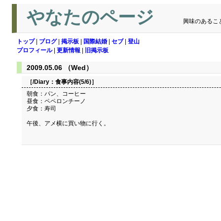
やなたのページ
興味のあるこ
トップ
|
ブログ
|
掲示板
|
国際結婚
|
セブ
|
登山
プロフィール
|
更新情報
|
旧掲示板
2009.05.06 （Wed）
［/Diary：
食事内容(5/6)
］
朝食：パン、コーヒー
昼食：ペペロンチーノ
夕食：寿司
午後、アメ横に買い物に行く。