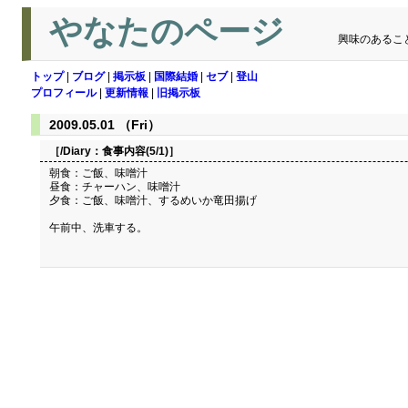
やなたのページ
興味のあるこ
トップ
|
ブログ
|
掲示板
|
国際結婚
|
セブ
|
登山
プロフィール
|
更新情報
|
旧掲示板
2009.05.01 （Fri）
［/Diary：
食事内容(5/1)
］
朝食：ご飯、味噌汁
昼食：チャーハン、味噌汁
夕食：ご飯、味噌汁、するめいか竜田揚げ
午前中、洗車する。