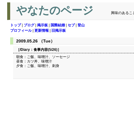
やなたのページ
興味のあるこ
トップ
|
ブログ
|
掲示板
|
国際結婚
|
セブ
|
登山
プロフィール
|
更新情報
|
旧掲示板
2009.05.26 （Tue）
［/Diary：
食事内容(5/26)
］
朝食：ご飯、味噌汁、ソーセージ
昼食：カツ丼、味噌汁
夕食：ご飯、味噌汁、刺身