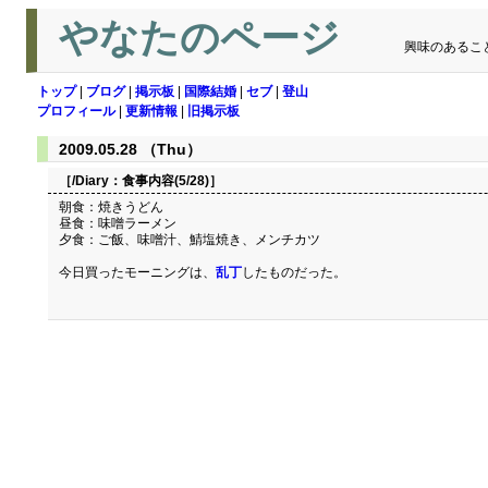
やなたのページ
興味のあるこ
トップ
|
ブログ
|
掲示板
|
国際結婚
|
セブ
|
登山
プロフィール
|
更新情報
|
旧掲示板
2009.05.28 （Thu）
［/Diary：
食事内容(5/28)
］
朝食：焼きうどん
昼食：味噌ラーメン
夕食：ご飯、味噌汁、鯖塩焼き、メンチカツ
今日買ったモーニングは、
乱丁
したものだった。