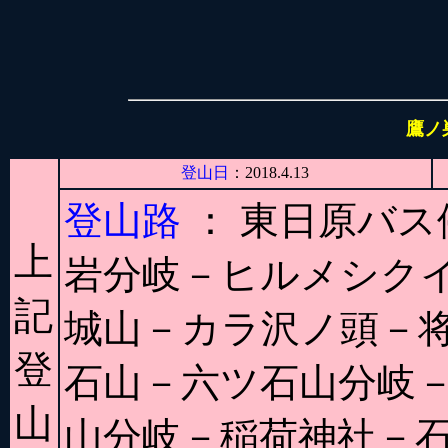
鷹ノ
登山日
：2018.4.13
登山路
： 東日原バ
上
岩分岐－ヒルメシクイ
記
城山－カラ沢ノ頭－
登
石山－六ツ石山分岐
山
山分岐－稲荷神社－石