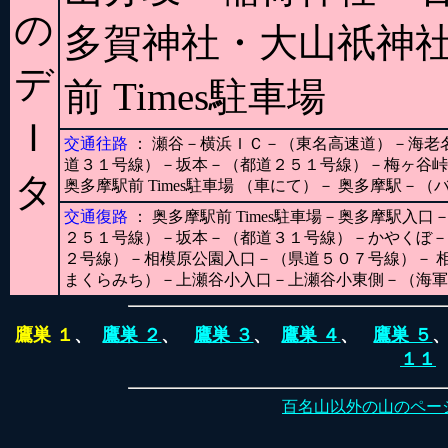
の
多賀神社・大山祇神
デ
前 Times駐車場
Ｉ
交通往路
： 瀬谷－横浜ＩＣ－（東名高速道）－海老
道３１号線）－坂本－（都道２５１号線）－梅ヶ谷峠
タ
奥多摩駅前 Times駐車場 （車にて）－ 奥多摩駅－
交通復路
： 奥多摩駅前 Times駐車場－奥多摩駅
２５１号線）－坂本－（都道３１号線）－かやくぼ－
２号線）－相模原公園入口－（県道５０７号線）－ 
まくらみち）－上瀬谷小入口－上瀬谷小東側－（海軍
鷹巣 １
、
鷹巣 ２
、
鷹巣 ３
、
鷹巣 ４
、
鷹巣 ５
１１
百名山以外の山のペー