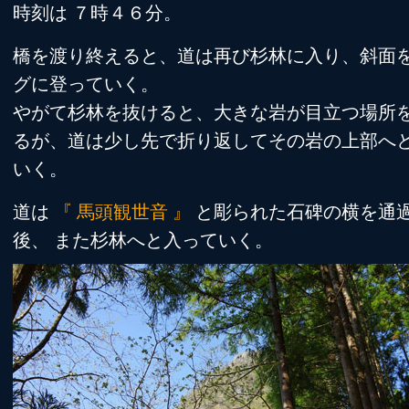
時刻は ７時４６分。
橋を渡り終えると、道は再び杉林に入り、斜面
グに登っていく。
やがて杉林を抜けると、大きな岩が目立つ場所
るが、道は少し先で折り返してその岩の上部へ
いく。
道は
『 馬頭観世音 』
と彫られた石碑の横を通
後、 また杉林へと入っていく。