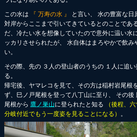
この水は
『 万寿の水 』
と言い、 水の豊富な日
対岸からここまで引いてきているとのことであ
だ、冷たい水を想像していたので意外に温い水
ッカリさせられたが、 水自体はまろやかで飲み
い。
その際、先の ３人の登山者のうちの １人に追い
る。
帰宅後、ヤマレコを見て、その方は稲村岩尾根
ず、巳ノ戸尾根を登って八丁山に至り、 その後 
尾根から
鷹ノ巣山
に登られたと知る
（後程、六
分岐付近でもう一度姿を見ることになる）
。