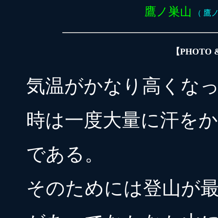
鷹ノ巣山
（ 鷹ノ巣
【PHOTO
気温がかなり高くなっ
時は一度大量に汗を
である。
そのためには登山が