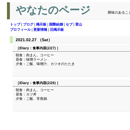
やなたのページ
興味のあるこ
トップ
|
ブログ
|
掲示板
|
国際結婚
|
セブ
|
登山
プロフィール
|
更新情報
|
旧掲示板
2021.02.27 （Sat）
［/Diary：
食事内容(2/27)
］
朝食：肉まん、コーヒー
昼食：味噌ラーメン
夕食：ご飯、味噌汁、カツオのたたき
［/Diary：
食事内容(2/26)
］
朝食：肉まん、コーヒー
昼食：カツ丼
夕食：ご飯、常夜鍋