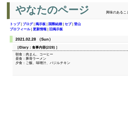
やなたのページ
興味のあるこ
トップ
|
ブログ
|
掲示板
|
国際結婚
|
セブ
|
登山
プロフィール
|
更新情報
|
旧掲示板
2021.02.28 （Sun）
［/Diary：
食事内容(2/28)
］
朝食：肉まん、コーヒー
昼食：豚骨ラーメン
夕食：ご飯、味噌汁、バジルチキン