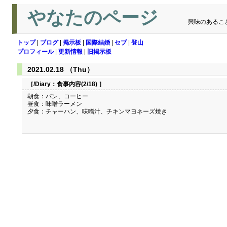
やなたのページ
興味のあるこ
トップ
|
ブログ
|
掲示板
|
国際結婚
|
セブ
|
登山
プロフィール
|
更新情報
|
旧掲示板
2021.02.18 （Thu）
［/Diary：
食事内容(2/18)
］
朝食：パン、コーヒー
昼食：味噌ラーメン
夕食：チャーハン、味噌汁、チキンマヨネーズ焼き