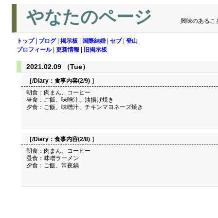
やなたのページ
興味のあるこ
トップ
|
ブログ
|
掲示板
|
国際結婚
|
セブ
|
登山
プロフィール
|
更新情報
|
旧掲示板
2021.02.09 （Tue）
［/Diary：
食事内容(2/9)
］
朝食：肉まん、コーヒー
昼食：ご飯、味噌汁、油揚げ焼き
夕食：ご飯、味噌汁、チキンマヨネーズ焼き
［/Diary：
食事内容(2/8)
］
朝食：肉まん、コーヒー
昼食：味噌ラーメン
夕食：ご飯、常夜鍋