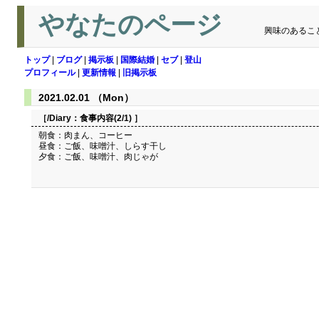
やなたのページ
興味のあるこ
トップ
|
ブログ
|
掲示板
|
国際結婚
|
セブ
|
登山
プロフィール
|
更新情報
|
旧掲示板
2021.02.01 （Mon）
［/Diary：
食事内容(2/1)
］
朝食：肉まん、コーヒー
昼食：ご飯、味噌汁、しらす干し
夕食：ご飯、味噌汁、肉じゃが