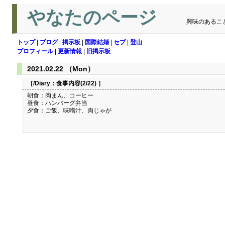
やなたのページ
興味のあるこ
トップ
|
ブログ
|
掲示板
|
国際結婚
|
セブ
|
登山
プロフィール
|
更新情報
|
旧掲示板
2021.02.22 （Mon）
［/Diary：
食事内容(2/22)
］
朝食：肉まん、コーヒー
昼食：ハンバーグ弁当
夕食：ご飯、味噌汁、肉じゃが