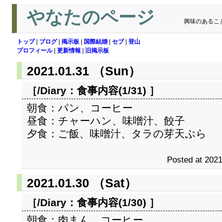
やなたのページ
興味のあるこ
トップ
|
ブログ
|
掲示板
|
国際結婚
|
セブ
|
登山
プロフィール
|
更新情報
|
旧掲示板
2021.01.31 （Sun）
［/Diary：
食事内容(1/31)
］
朝食：パン、コーヒー
昼食：チャーハン、味噌汁、餃子
夕食：ご飯、味噌汁、タラの芽天ぷら
Posted at 2021
2021.01.30 （Sat）
［/Diary：
食事内容(1/30)
］
朝食：肉まん、コーヒー